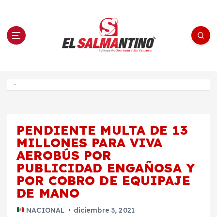
S
a
l
t
a
r
a
l
c
o
El Salmantino - medios/noticias/editorial
n
t
e
Inicio
n
i
d
o
PENDIENTE MULTA DE 13
MILLONES PARA VIVA
AEROBÚS POR
PUBLICIDAD ENGAÑOSA Y
POR COBRO DE EQUIPAJE
DE MANO
NACIONAL
diciembre 3, 2021