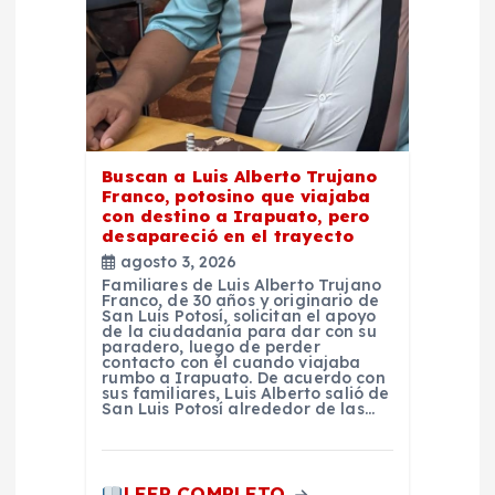
a
d
a
s
Buscan a Luis Alberto Trujano
Franco, potosino que viajaba
con destino a Irapuato, pero
desapareció en el trayecto
agosto 3, 2026
Familiares de Luis Alberto Trujano
Franco, de 30 años y originario de
San Luis Potosí, solicitan el apoyo
de la ciudadanía para dar con su
paradero, luego de perder
contacto con él cuando viajaba
rumbo a Irapuato. De acuerdo con
sus familiares, Luis Alberto salió de
San Luis Potosí alrededor de las…
LEER COMPLETO