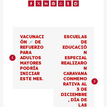
N
VACUNACI
ESCUELAS
a
ÓN
DE
DE
REFUERZO
EDUCACIÓ
PARA
N
v
ADULTOS
ESPECIAL
MAYORES
REALIZARO
e
PODRÍA
N
INICIAR
CARAVANA
g
ESTE MES.
CONMEMO
RATIVA AL
a
3 DE
DICIEMBRE
c
, DÍA DE
LAS