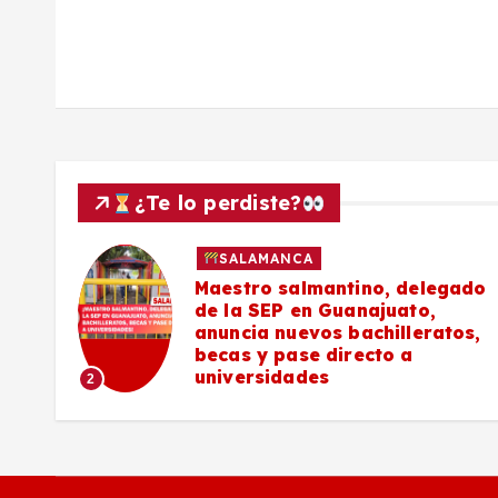
a
s
¿Te lo perdiste?
SALAMANCA
027
Maestro salmantino, delegado
de la SEP en Guanajuato,
s de
anuncia nuevos bachilleratos,
becas y pase directo a
universidades
2