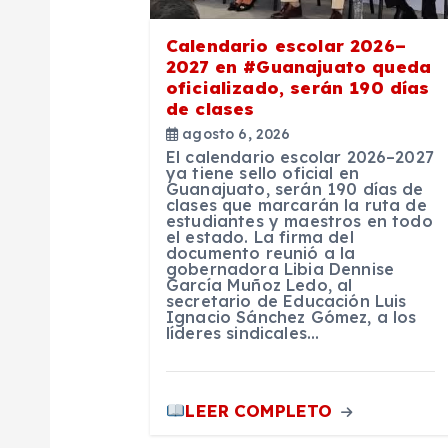
d
e
Calendario escolar 2026–
2027 en #Guanajuato queda
oficializado, serán 190 días
e
de clases
agosto 6, 2026
n
El calendario escolar 2026–2027
ya tiene sello oficial en
Guanajuato, serán 190 días de
clases que marcarán la ruta de
t
estudiantes y maestros en todo
el estado. La firma del
documento reunió a la
r
gobernadora Libia Dennise
García Muñoz Ledo, al
secretario de Educación Luis
Ignacio Sánchez Gómez, a los
a
líderes sindicales…
d
LEER COMPLETO