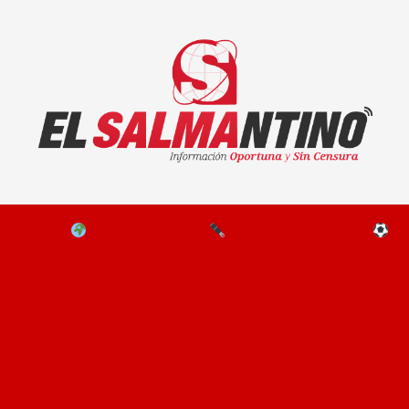
El Salmantino - medios/noticias/editorial
NAL
EL MUNDO
EDITORIALES
D