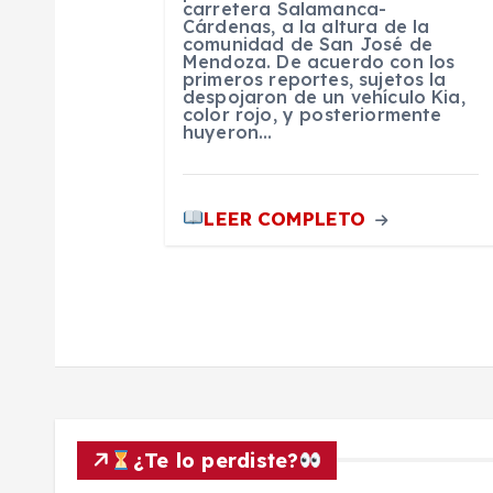
carretera Salamanca-
Cárdenas, a la altura de la
n
comunidad de San José de
Mendoza. De acuerdo con los
primeros reportes, sujetos la
despojaron de un vehículo Kia,
t
color rojo, y posteriormente
huyeron…
r
LEER COMPLETO
a
d
a
s
¿Te lo perdiste?