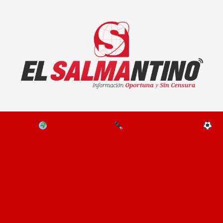
El Salmantino - medios/noticias/editorial
NAL
EL MUNDO
EDITORIALES
D