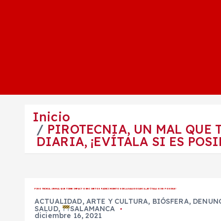
Inicio
PIROTECNIA, UN MAL QUE 
DIARIA, ¡EVÍTALA SI ES POSI
PIROTECNIA, UN MAL QUE TIENE IMPACTO EN CIERTOS PADECIMIENTOS DE LA SALUD DIARIA, ¡EVÍTALA SI ES POSIBLE!
ACTUALIDAD
,
ARTE Y CULTURA
,
BIÓSFERA
,
DENUN
SALUD
,
SALAMANCA
diciembre 16, 2021