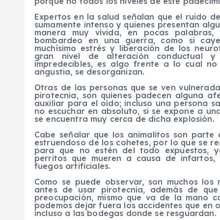
porque no todos los niveles de este padecimi
Expertos en la salud señalan que el ruido d
sumamente intenso y quienes presentan algun
manera muy vívida, en pocas palabras, 
bombardeo en una guerra, como si caye
muchísimo estrés y liberación de los neur
gran nivel de alteración conductual y
impredecibles, es algo frente a lo cual n
angustia, se desorganizan.
Otras de las personas que se ven vulneradas
pirotecnia, son quienes padecen alguna af
auxiliar para el oído; incluso una persona 
no escuchar en absoluto, si se expone a una
se encuentra muy cerca de dicha explosión.
Cabe señalar que los animalitos son parte 
estruendoso de los cohetes, por lo que se re
para que no estén del todo expuestos, y
perritos que mueren a causa de infartos,
fuegos artificiales.
Como se puede observar, son muchos los 
antes de usar pirotecnia, además de que
preocupación, mismo que va de la mano c
podemos dejar fuera los accidentes que en oc
incluso a las bodegas donde se resguardan.