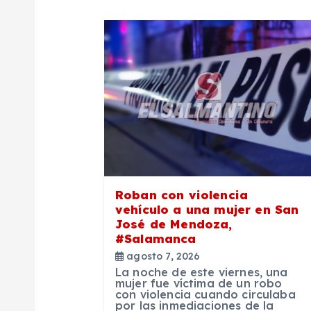
a
c
i
ó
n
Roban con violencia
vehículo a una mujer en San
d
José de Mendoza,
#Salamanca
agosto 7, 2026
e
La noche de este viernes, una
mujer fue víctima de un robo
con violencia cuando circulaba
e
por las inmediaciones de la