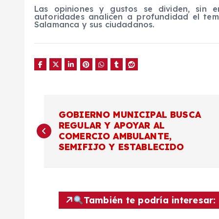
Las opiniones y gustos se dividen, sin 
autoridades analicen a profundidad el te
Salamanca y sus ciudadanos.
N
GOBIERNO MUNICIPAL BUSCA
REGULAR Y APOYAR AL
a
COMERCIO AMBULANTE,
SEMIFIJO Y ESTABLECIDO
v
e
También te podría interesar:
g