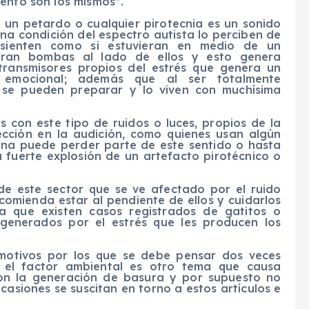
ento son los mismos”.
e un petardo o cualquier pirotecnia es un sonido
a condición del espectro autista lo perciben de
sienten como si estuvieran en medio de un
ran bombas al lado de ellos y esto genera
otransmisores propios del estrés que genera un
 emocional; además que al ser totalmente
o se pueden preparar y lo viven con muchísima
 con este tipo de ruidos o luces, propios de la
ección en la audición, como quienes usan algún
sana puede perder parte de este sentido o hasta
 fuerte explosión de un artefacto pirotécnico o
de este sector que se ve afectado por el ruido
comienda estar al pendiente de ellos y cuidarlos
a que existen casos registrados de gatitos o
 generados por el estrés que les producen los
motivos por los que se debe pensar dos veces
 el factor ambiental es otro tema que causa
on la generación de basura y por supuesto no
asiones se suscitan en torno a estos artículos e