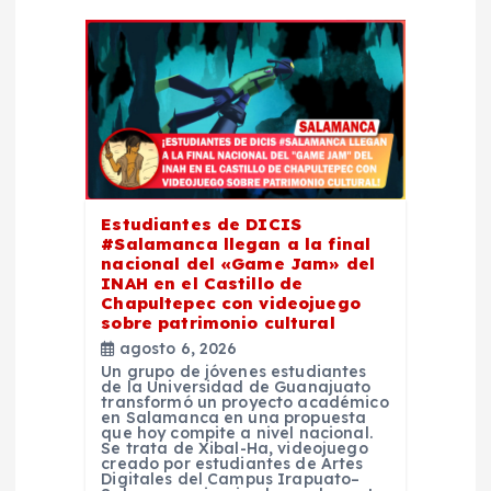
e
e
n
t
r
Estudiantes de DICIS
#Salamanca llegan a la final
nacional del «Game Jam» del
a
INAH en el Castillo de
Chapultepec con videojuego
d
sobre patrimonio cultural
agosto 6, 2026
Un grupo de jóvenes estudiantes
a
de la Universidad de Guanajuato
transformó un proyecto académico
en Salamanca en una propuesta
s
que hoy compite a nivel nacional.
Se trata de Xibal-Ha, videojuego
creado por estudiantes de Artes
Digitales del Campus Irapuato–