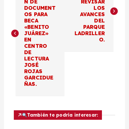
N DE
REVISAR
v
DOCUMENT
LOS
OS PARA
AVANCES
e
BECA
DEL
«BENITO
PARQUE
g
JUÁREZ»
LADRILLER
EN
O.
a
CENTRO
DE
c
LECTURA
JOSÉ
ROJAS
i
GARCIDUE
ÑAS.
ó
n
d
También te podría interesar: