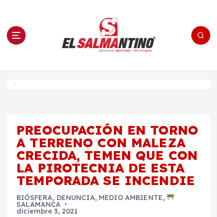
S
a
l
t
a
r
a
l
c
o
El Salmantino - medios/noticias/editorial
n
t
e
Inicio
n
i
d
o
PREOCUPACIÓN EN TORNO
A TERRENO CON MALEZA
CRECIDA, TEMEN QUE CON
LA PIROTECNIA DE ESTA
TEMPORADA SE INCENDIE
BIÓSFERA
,
DENUNCIA
,
MEDIO AMBIENTE
,
SALAMANCA
diciembre 3, 2021