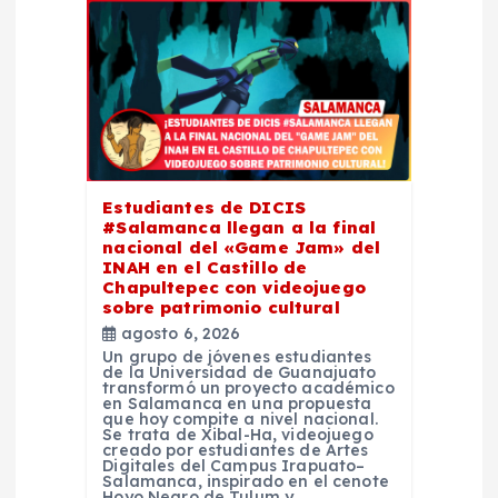
n
d
e
e
Estudiantes de DICIS
n
#Salamanca llegan a la final
nacional del «Game Jam» del
t
INAH en el Castillo de
Chapultepec con videojuego
sobre patrimonio cultural
r
agosto 6, 2026
Un grupo de jóvenes estudiantes
a
de la Universidad de Guanajuato
transformó un proyecto académico
en Salamanca en una propuesta
que hoy compite a nivel nacional.
d
Se trata de Xibal-Ha, videojuego
creado por estudiantes de Artes
Digitales del Campus Irapuato–
a
Salamanca, inspirado en el cenote
Hoyo Negro de Tulum y