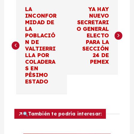
N
LA
YA HAY
a
INCONFOR
NUEVO
MIDAD DE
SECRETARI
LA
O GENERAL
v
POBLACIÓ
ELECTO
N DE
PARA LA
e
VALTIERRI
SECCIÓN
LLA POR
24 DE
g
COLADERA
PEMEX
S EN
a
PÉSIMO
ESTADO
c
i
También te podría interesar:
ó