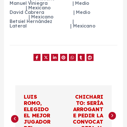
Manuel Viniegra | Medio
| Mexicano
David Cabrera | Medio
| Mexicano
Betsiel Hernández |
Lateral | Mexicano
N
LUIS
CHICHARI
a
ROMO,
TO: SERÍA
ELEGIDO
ARROGANT
EL MEJOR
E PEDIR LA
v
JUGADOR
CONVOCAT