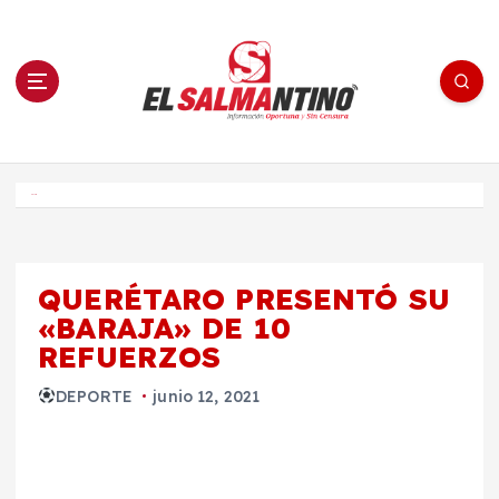
S
a
l
t
a
r
a
l
c
o
El Salmantino - medios/noticias/editorial
n
t
e
Inicio
n
i
d
o
QUERÉTARO PRESENTÓ SU
«BARAJA» DE 10
REFUERZOS
DEPORTE
junio 12, 2021