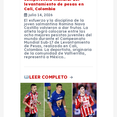
e
levantamiento de pesas en
Cali, Colombia
n
julio 14, 2026
El esfuerzo y la disciplina de la
joven salmantina Romina Nava
t
Castillo volvieron a dar frutos. La
atleta logró colocarse entre las
ocho mejores pesistas juveniles del
r
mundo durante el Campeonato
Mundial Sub-17 de Levantamiento
de Pesas, realizado en Cali,
Colombia. La deportista, originaria
a
de la comunidad de Valtierrilla,
representó a México…
d
LEER COMPLETO
a
s