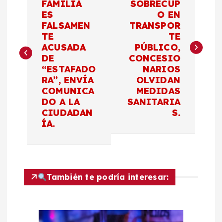
FAMILIA
SOBRECUP
ES
O EN
v
FALSAMEN
TRANSPOR
TE
TE
e
ACUSADA
PÚBLICO,
DE
CONCESIO
g
“ESTAFADO
NARIOS
RA”, ENVÍA
OLVIDAN
a
COMUNICA
MEDIDAS
DO A LA
SANITARIA
c
CIUDADAN
S.
ÍA.
i
ó
También te podría interesar:
n
d