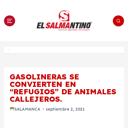
S
a
l
t
a
r
a
l
c
o
El Salmantino - medios/noticias/editorial
n
t
e
Inicio
n
i
d
o
GASOLINERAS SE
CONVIERTEN EN
“REFUGIOS” DE ANIMALES
CALLEJEROS.
SALAMANCA
septiembre 2, 2021