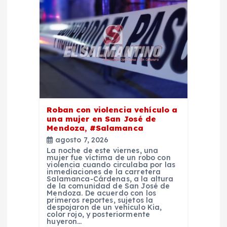
e
e
n
t
Roban con violencia vehículo a
r
una mujer en San José de
Mendoza, #Salamanca
a
agosto 7, 2026
La noche de este viernes, una
mujer fue víctima de un robo con
d
violencia cuando circulaba por las
inmediaciones de la carretera
Salamanca-Cárdenas, a la altura
a
de la comunidad de San José de
Mendoza. De acuerdo con los
primeros reportes, sujetos la
despojaron de un vehículo Kia,
s
color rojo, y posteriormente
huyeron…