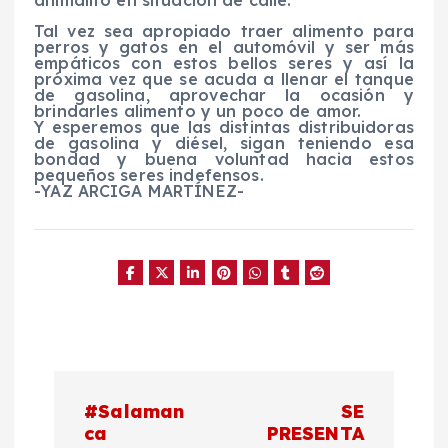
animalito en situación de calle.
Tal vez sea apropiado traer alimento para
perros y gatos en el automóvil y ser más
empáticos con estos bellos seres y así la
próxima vez que se acuda a llenar el tanque
de gasolina, aprovechar la ocasión y
brindarles alimento y un poco de amor.
Y esperemos que las distintas distribuidoras
de gasolina y diésel, sigan teniendo esa
bondad y buena voluntad hacia estos
pequeños seres indefensos.
-YAZ ARCIGA MARTÍNEZ-
N
#Salaman
SE
a
ca
PRESENTA