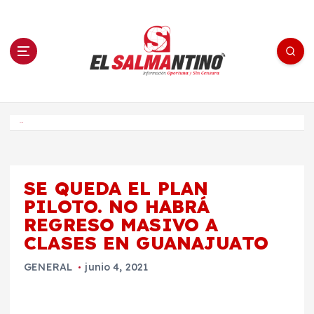
S
a
l
t
a
r
a
l
c
o
El Salmantino - medios/noticias/editorial
n
t
e
Inicio
n
i
d
o
SE QUEDA EL PLAN
PILOTO. NO HABRÁ
REGRESO MASIVO A
CLASES EN GUANAJUATO
GENERAL
junio 4, 2021