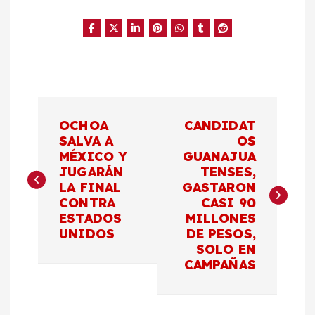
N
OCHOA
CANDIDAT
a
SALVA A
OS
MÉXICO Y
GUANAJUA
JUGARÁN
TENSES,
v
LA FINAL
GASTARON
CONTRA
CASI 90
e
ESTADOS
MILLONES
UNIDOS
DE PESOS,
g
SOLO EN
CAMPAÑAS
a