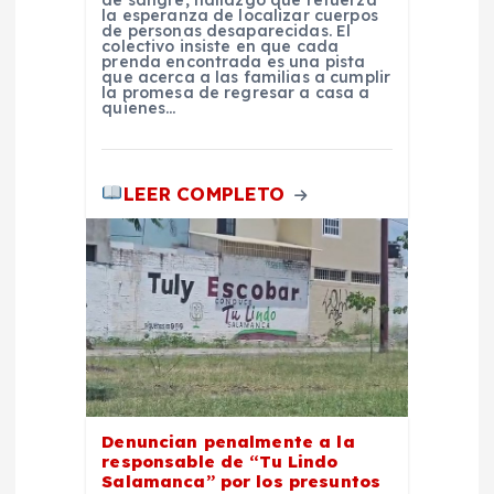
de sangre, hallazgo que refuerza
la esperanza de localizar cuerpos
de personas desaparecidas. El
a
colectivo insiste en que cada
prenda encontrada es una pista
que acerca a las familias a cumplir
d
la promesa de regresar a casa a
quienes…
a
LEER COMPLETO
s
Denuncian penalmente a la
responsable de “Tu Lindo
Salamanca” por los presuntos