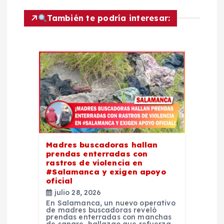
c
También te podría interesar:
i
ó
n
d
e
e
Madres buscadoras hallan
prendas enterradas con
rastros de violencia en
n
#Salamanca y exigen apoyo
oficial
t
julio 28, 2026
En Salamanca, un nuevo operativo
de madres buscadoras reveló
r
prendas enterradas con manchas