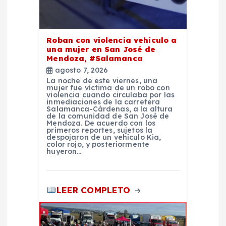
t
r
Roban con violencia vehículo a
a
una mujer en San José de
Mendoza, #Salamanca
d
agosto 7, 2026
La noche de este viernes, una
mujer fue víctima de un robo con
a
violencia cuando circulaba por las
inmediaciones de la carretera
Salamanca-Cárdenas, a la altura
de la comunidad de San José de
s
Mendoza. De acuerdo con los
primeros reportes, sujetos la
despojaron de un vehículo Kia,
color rojo, y posteriormente
huyeron…
LEER COMPLETO