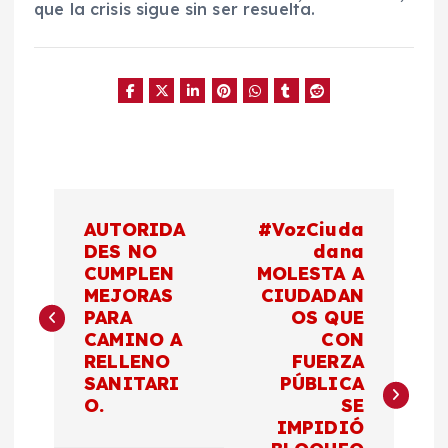
que la crisis sigue sin ser resuelta.
N
AUTORIDA
#VozCiuda
a
DES NO
dana
CUMPLEN
MOLESTA A
MEJORAS
CIUDADAN
v
PARA
OS QUE
CAMINO A
CON
e
RELLENO
FUERZA
SANITARI
PÚBLICA
g
O.
SE
IMPIDIÓ