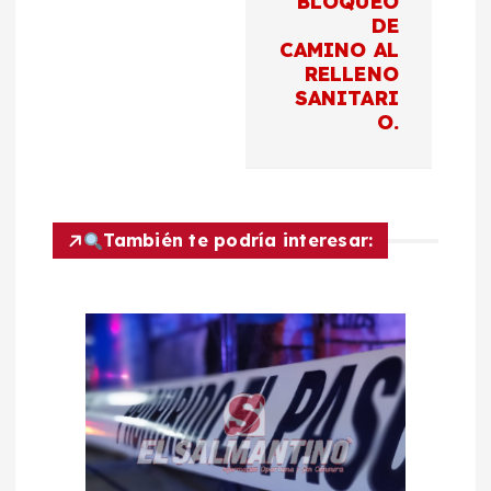
a
BLOQUEO
DE
c
CAMINO AL
RELLENO
SANITARI
i
O.
ó
n
También te podría interesar:
d
e
e
n