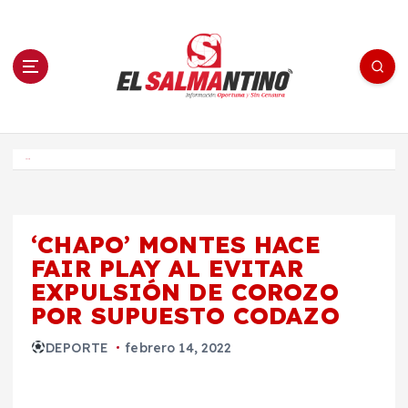
S
a
l
t
a
r
a
l
c
o
El Salmantino - medios/noticias/editorial
n
t
e
Inicio
n
i
d
o
‘CHAPO’ MONTES HACE
FAIR PLAY AL EVITAR
EXPULSIÓN DE COROZO
POR SUPUESTO CODAZO
DEPORTE
febrero 14, 2022