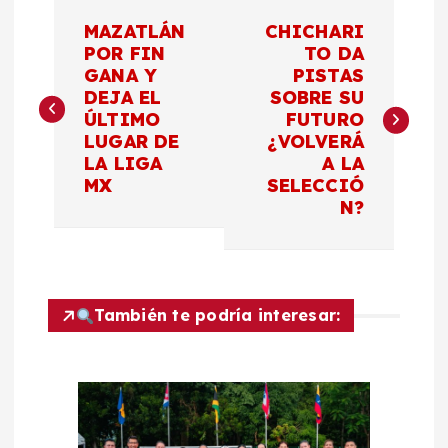
N
MAZATLÁN
CHICHARI
a
POR FIN
TO DA
GANA Y
PISTAS
DEJA EL
SOBRE SU
v
ÚLTIMO
FUTURO
LUGAR DE
¿VOLVERÁ
e
LA LIGA
A LA
MX
SELECCIÓ
g
N?
a
c
También te podría interesar:
i
ó