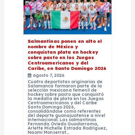
n
d
e
Salmantinas ponen en alto el
e
nombre de México y
conquistan plata en hockey
n
sobre pasto en los Juegos
Centroamericanos y del
Caribe, en Santo Domingo 2026
t
agosto 7, 2026
Cuatro deportistas originarias de
Salamanca formaron parte de la
r
selección mexicana femenil de
hockey sobre pasto que conquistó
la medalla de plata en los Juegos
a
Centroamericanos y del Caribe
Santo Domingo 2026,
consolidándose como referentes
del deporte guanajuatense a nivel
d
internacional. Las salmantinas
Fernanda Oviedo Guadarrama,
Arlette Michelle Estrada Rodríguez,
Naomi Monserrat…