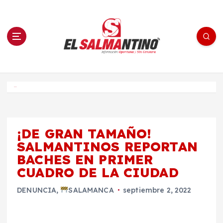
S
a
l
t
a
r
a
l
c
o
El Salmantino - medios/noticias/editorial
n
t
e
Inicio
n
i
d
o
¡DE GRAN TAMAÑO!
SALMANTINOS REPORTAN
BACHES EN PRIMER
CUADRO DE LA CIUDAD
DENUNCIA
,
SALAMANCA
septiembre 2, 2022