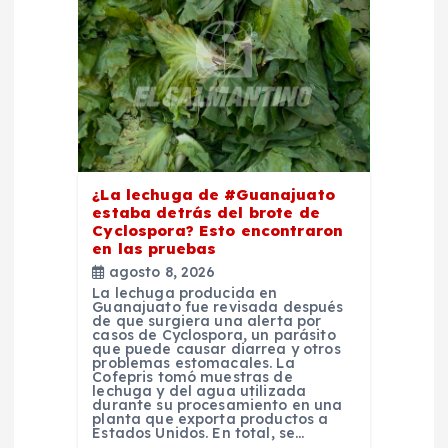
n
d
e
e
¿La lechuga de #Guanajuato
n
estaba detrás del brote de
Cyclospora? Esto encontraron
en las pruebas
t
agosto 8, 2026
La lechuga producida en
r
Guanajuato fue revisada después
de que surgiera una alerta por
casos de Cyclospora, un parásito
que puede causar diarrea y otros
a
problemas estomacales. La
Cofepris tomó muestras de
lechuga y del agua utilizada
d
durante su procesamiento en una
planta que exporta productos a
Estados Unidos. En total, se…