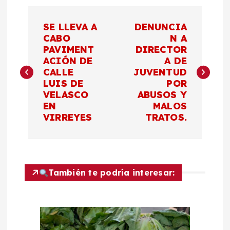
N
SE LLEVA A
DENUNCIA
a
CABO
N A
PAVIMENT
DIRECTOR
ACIÓN DE
A DE
v
CALLE
JUVENTUD
LUIS DE
POR
e
VELASCO
ABUSOS Y
EN
MALOS
g
VIRREYES
TRATOS.
a
c
También te podría interesar:
i
ó