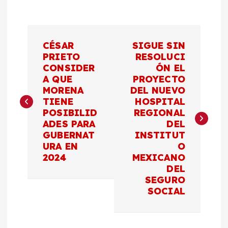
N
CÉSAR
SIGUE SIN
a
PRIETO
RESOLUCI
CONSIDER
ÓN EL
A QUE
PROYECTO
v
MORENA
DEL NUEVO
TIENE
HOSPITAL
e
POSIBILID
REGIONAL
ADES PARA
DEL
g
GUBERNAT
INSTITUT
URA EN
O
a
2024
MEXICANO
DEL
c
SEGURO
SOCIAL
i