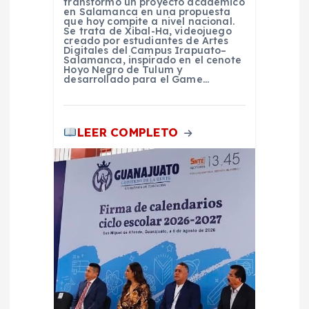
d
transformó un proyecto académico
en Salamanca en una propuesta
que hoy compite a nivel nacional.
a
Se trata de Xibal-Ha, videojuego
creado por estudiantes de Artes
Digitales del Campus Irapuato–
Salamanca, inspirado en el cenote
s
Hoyo Negro de Tulum y
desarrollado para el Game…
LEER COMPLETO