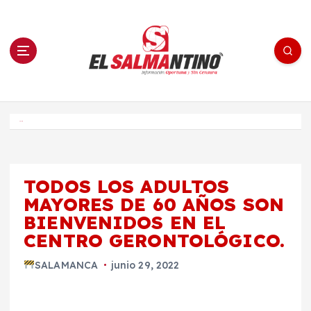
S
a
l
t
a
r
a
l
c
o
El Salmantino - medios/noticias/editorial
n
t
e
Inicio
n
i
d
o
TODOS LOS ADULTOS
MAYORES DE 60 AÑOS SON
BIENVENIDOS EN EL
CENTRO GERONTOLÓGICO.
SALAMANCA
junio 29, 2022