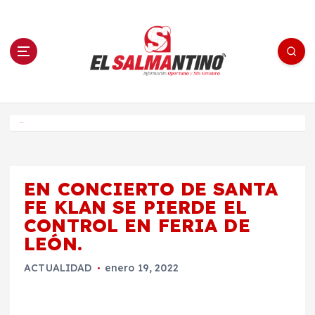
S
a
l
t
a
r
a
l
c
o
El Salmantino - medios/noticias/editorial
n
t
e
Inicio
n
i
d
o
EN CONCIERTO DE SANTA
FE KLAN SE PIERDE EL
CONTROL EN FERIA DE
LEÓN.
ACTUALIDAD
enero 19, 2022