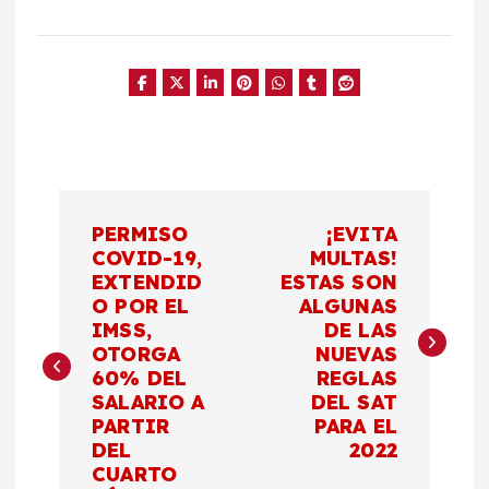
N
PERMISO
¡EVITA
a
COVID-19,
MULTAS!
EXTENDID
ESTAS SON
O POR EL
ALGUNAS
v
IMSS,
DE LAS
OTORGA
NUEVAS
e
60% DEL
REGLAS
SALARIO A
DEL SAT
g
PARTIR
PARA EL
DEL
2022
a
CUARTO