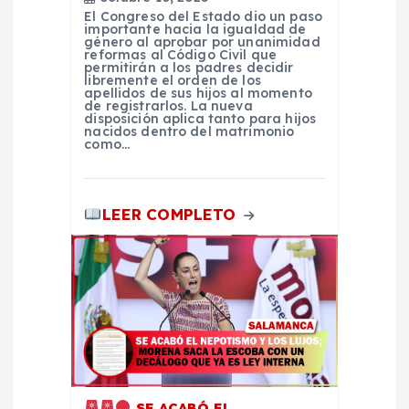
El Congreso del Estado dio un paso
r
importante hacia la igualdad de
género al aprobar por unanimidad
reformas al Código Civil que
a
permitirán a los padres decidir
libremente el orden de los
apellidos de sus hijos al momento
de registrarlos. La nueva
d
disposición aplica tanto para hijos
nacidos dentro del matrimonio
como…
a
s
LEER COMPLETO
SE ACABÓ EL