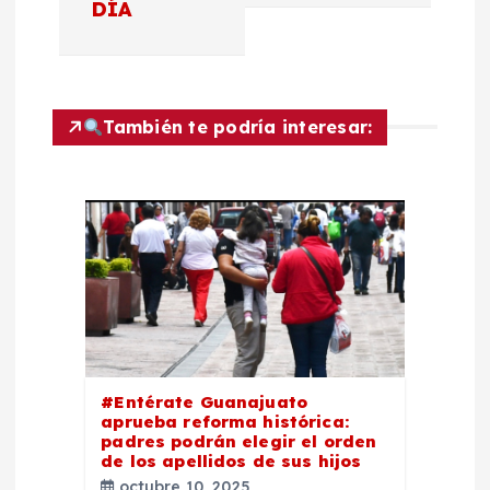
DÍA
c
i
También te podría interesar:
ó
n
d
e
e
#Entérate Guanajuato
n
aprueba reforma histórica:
padres podrán elegir el orden
t
de los apellidos de sus hijos
octubre 10, 2025