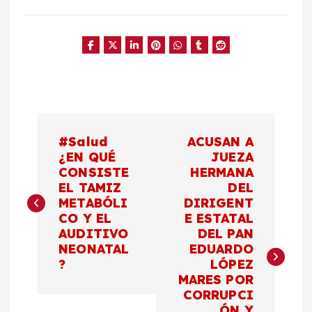
N
#Salud
ACUSAN A
a
¿EN QUÉ
JUEZA
CONSISTE
HERMANA
EL TAMIZ
DEL
v
METABÓLI
DIRIGENT
CO Y EL
E ESTATAL
e
AUDITIVO
DEL PAN
NEONATAL
EDUARDO
g
?
LÓPEZ
MARES POR
a
CORRUPCI
ÓN Y