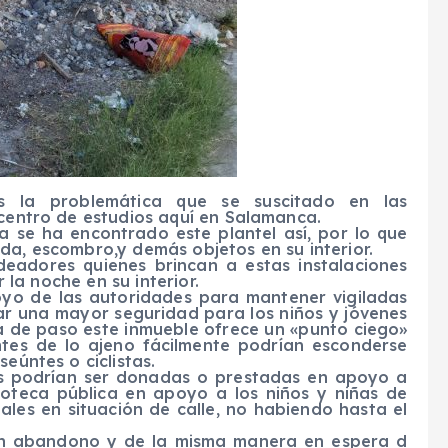
s la problemática que se suscitado en las
 centro de estudios aquí en Salamanca.
 se ha encontrado este plantel así, por lo que
da, escombro,y demás objetos en su interior.
eadores quienes brincan a estas instalaciones
r la noche en su interior.
poyo de las autoridades para mantener vigiladas
dar una mayor seguridad para los niños y jóvenes
a de paso este inmueble ofrece un «punto ciego»
tes de lo ajeno fácilmente podrían esconderse
eúntes o ciclistas.
nes podrían ser donadas o prestadas en apoyo a
lioteca pública en apoyo a los niños y niñas de
les en situación de calle, no habiendo hasta el
 en abandono y de la misma manera en espera d