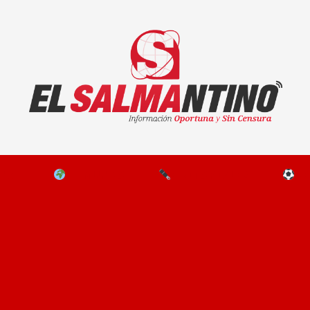
El Salmantino - medios/noticias/editorial
NAL
EL MUNDO
EDITORIALES
D