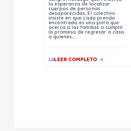
e
la esperanza de localizar
cuerpos de personas
desaparecidas. El colectivo
n
insiste en que cada prenda
encontrada es una pista que
acerca a las familias a cumplir
la promesa de regresar a casa
t
a quienes…
r
LEER COMPLETO
a
d
a
s