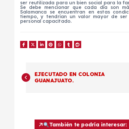
ser reutilizada para un bien social para la fa
Se debe mencionar que cada día son más
Salamanca se encuentran en estas condic
tiempo, y tendrían un valor mayor de se
personal capacitado.
N
EJECUTADO EN COLONIA
GUANAJUATO.
a
v
e
También te podría interesar: