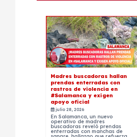
g
a
c
i
ó
Madres buscadoras hallan
prendas enterradas con
n
rastros de violencia en
#Salamanca y exigen
apoyo oficial
d
julio 28, 2026
En Salamanca, un nuevo
e
operativo de madres
buscadoras reveló prendas
enterradas con manchas de
sangre, hallazgo que refuerza