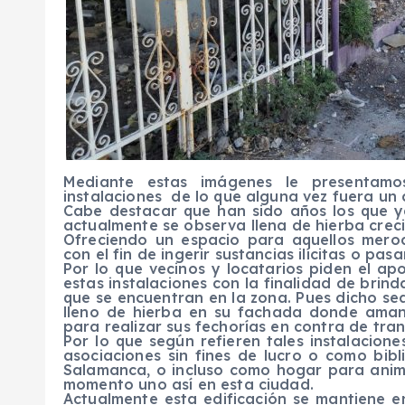
Mediante estas imágenes le presentamo
instalaciones de lo que alguna vez fuera un
Cabe destacar que han sido años los que ya
actualmente se observa llena de hierba creci
Ofreciendo un espacio para aquellos merod
con el fin de ingerir sustancias ilícitas o pasa
Por lo que vecinos y locatarios piden el a
estas instalaciones con la finalidad de brin
que se encuentran en la zona. Pues dicho se
lleno de hierba en su fachada donde aman
para realizar sus fechorías en contra de trans
Por lo que según refieren tales instalacio
asociaciones sin fines de lucro o como bib
Salamanca, o incluso como hogar para anima
momento uno así en esta ciudad.
Actualmente esta edificación se mantiene