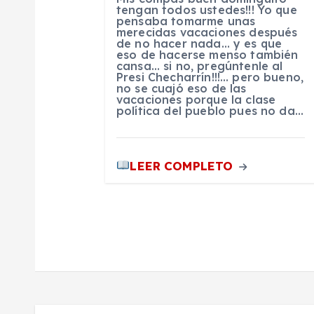
d
tengan todos ustedes!!! Yo que
pensaba tomarme unas
merecidas vacaciones después
e
de no hacer nada… y es que
eso de hacerse menso también
cansa… si no, pregúntenle al
Presi Checharrín!!!… pero bueno,
e
no se cuajó eso de las
vacaciones porque la clase
política del pueblo pues no da…
n
t
LEER COMPLETO
r
a
d