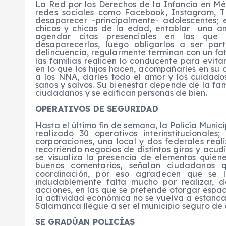
La Red por los Derechos de la Infancia en Mé
redes sociales como Facebook, Instagram, T
desaparecer –principalmente- adolescentes; 
chicos y chicas de la edad, entablar una am
agendar citas presenciales en las que u
desaparecerlos, luego obligarlos a ser par
delincuencia, regularmente terminan con un fata
las familias realicen lo conducente para evit
en lo que los hijos hacen, acompañarles en su
a los NNA, darles todo el amor y los cuidado
sanos y salvos. Su bienestar depende de la fami
ciudadanos y se edifican personas de bien.
OPERATIVOS DE SEGURIDAD
Hasta el último fin de semana, la Policía Munic
realizado 30 operativos interinstitucionale
corporaciones, una local y dos federales reali
recorriendo negocios de distintos giros y acud
se visualiza la presencia de elementos quiene
buenos comentarios, señalan ciudadanos 
coordinación, por eso agradecen que se 
indudablemente falta mucho por realizar, 
acciones, en las que se pretende otorgar espac
la actividad económica no se vuelva a estanca
Salamanca llegue a ser el municipio seguro de 
SE GRADÚAN POLICÍAS