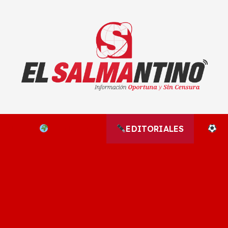
El Salmantino - medios/noticias/editorial
NAL
EL MUNDO
EDITORIALES
D