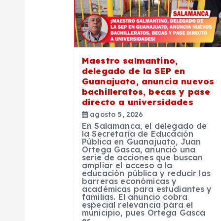
i
ó
Maestro salmantino,
n
delegado de la SEP en
Guanajuato, anuncia nuevos
bachilleratos, becas y pase
d
directo a universidades
agosto 5, 2026
e
En Salamanca, el delegado de
la Secretaría de Educación
Pública en Guanajuato, Juan
e
Ortega Gasca, anunció una
serie de acciones que buscan
ampliar el acceso a la
educación pública y reducir las
n
barreras económicas y
académicas para estudiantes y
familias. El anuncio cobra
t
especial relevancia para el
municipio, pues Ortega Gasca
es…