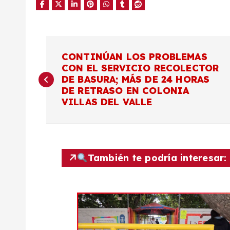
N
CONTINÚAN LOS PROBLEMAS
CON EL SERVICIO RECOLECTOR
a
DE BASURA; MÁS DE 24 HORAS
DE RETRASO EN COLONIA
v
VILLAS DEL VALLE
e
g
También te podría interesar:
a
c