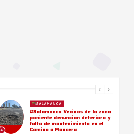
SALAMANCA
#Salamanca Buscadoras
señalan a César Prieto por falta
de convenio para células
6
municipales de búsqueda
5