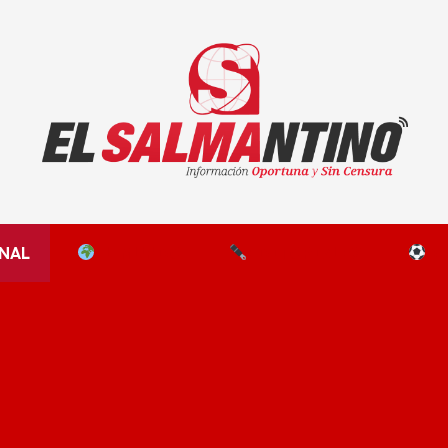
El Salmantino - medios/noticias/editorial
NAL
EL MUNDO
EDITORIALES
D