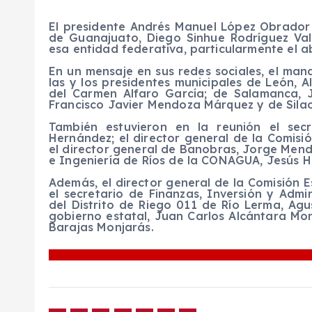
El presidente Andrés Manuel López Obrador
de Guanajuato, Diego Sinhue Rodríguez Vall
esa entidad federativa, particularmente el a
En un mensaje en sus redes sociales, el man
las y los presidentes municipales de León, 
del Carmen Alfaro García; de Salamanca, J
Francisco Javier Mendoza Márquez y de Silao d
También estuvieron en la reunión el se
Hernández; el director general de la Comis
el director general de Banobras, Jorge Mend
e Ingeniería de Ríos de la CONAGUA, Jesús H
Además, el director general de la Comisión E
el secretario de Finanzas, Inversión y Admi
del Distrito de Riego 011 de Río Lerma, Agu
gobierno estatal, Juan Carlos Alcántara Mon
Barajas Monjarás.