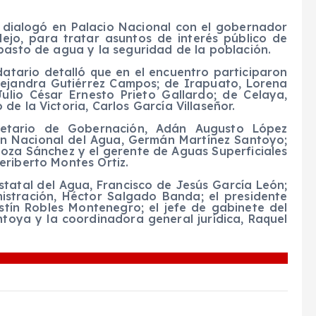
 dialogó en Palacio Nacional con el gobernador
ejo, para tratar asuntos de interés público de
basto de agua y la seguridad de la población.
datario detalló que en el encuentro participaron
Alejandra Gutiérrez Campos; de Irapuato, Lorena
ulio César Ernesto Prieto Gallardo; de Celaya,
e la Victoria, Carlos García Villaseñor.
cretario de Gobernación, Adán Augusto López
ión Nacional del Agua, Germán Martínez Santoyo;
oza Sánchez y el gerente de Aguas Superficiales
eriberto Montes Ortiz.
statal del Agua, Francisco de Jesús García León;
nistración, Héctor Salgado Banda; el presidente
stín Robles Montenegro; el jefe de gabinete del
toya y la coordinadora general jurídica, Raquel