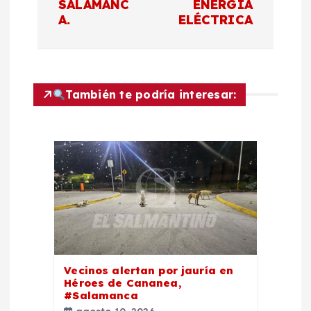
SALAMANC
ENERGÍA
g
A.
ELÉCTRICA
a
c
También te podría interesar:
i
ó
n
d
e
Vecinos alertan por jauría en
e
Héroes de Cananea,
#Salamanca