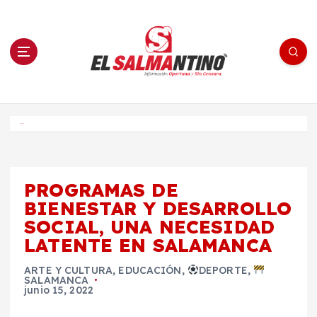
S
a
l
t
a
r
a
l
c
o
El Salmantino - medios/noticias/editorial
n
t
e
Inicio
n
i
d
o
PROGRAMAS DE
BIENESTAR Y DESARROLLO
SOCIAL, UNA NECESIDAD
LATENTE EN SALAMANCA
ARTE Y CULTURA
,
EDUCACIÓN
,
DEPORTE
,
SALAMANCA
junio 15, 2022