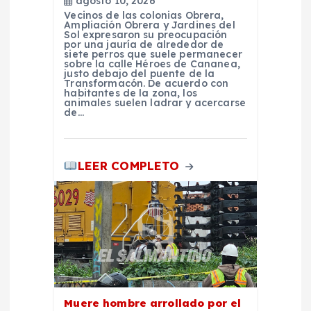
agosto 10, 2026
n
Vecinos de las colonias Obrera,
Ampliación Obrera y Jardines del
Sol expresaron su preocupación
t
por una jauría de alrededor de
siete perros que suele permanecer
sobre la calle Héroes de Cananea,
r
justo debajo del puente de la
Transformacón. De acuerdo con
habitantes de la zona, los
animales suelen ladrar y acercarse
a
de…
d
LEER COMPLETO
a
s
Muere hombre arrollado por el