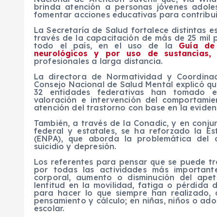
brinda atención a personas jóvenes adoles
fomentar acciones educativas para contribuir
La Secretaría de Salud fortalece distintas e
través de la capacitación de más de 25 mil 
todo el país, en el uso de la
Guía de 
neurológicos y por uso de sustancias
profesionales a larga distancia.
La directora de Normatividad y Coordinaci
Consejo Nacional de Salud Mental explicó que
32 entidades federativas han tomado el 
valoración e intervención del comportamie
atención del trastorno con base en la evidenc
También, a través de la Conadic, y en conju
federal y estatales, se ha reforzado la E
(ENPA), que aborda la problemática del c
suicidio y depresión.
Los referentes para pensar que se puede tra
por todas las actividades más important
corporal, aumento o disminución del apet
lentitud en la movilidad, fatiga o pérdida 
para hacer lo que siempre han realizado, 
pensamiento y cálculo; en niñas, niños o ad
escolar.