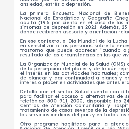
ansiedad, estrés o depresión.
La primera Encuesta Nacional de Bienes
Nacional de Estadística y Geografía (Inegi
adulta (19.5 por ciento en el caso de las 
síntomas de depresión en 2021. Además, 23 
donde recibieron asesoría y orientación rel
En ese contexto, el Día Mundial de la Lucha
en sensibilizar a las personas sobre la nec
trastorno que puede aparecer “cuando algo
resultado de las circunstancias en las que viv
La Organización Mundial de la Salud (OMS) 
de la percepción del placer y de lo que repr
el interés en las actividades habituales; ca
de planear y dar continuidad a planes y pr
interés o placer en actividades que antes er
Detalló que el sector Salud cuenta con dif
para facilitar el acceso a alternativas de 
telefónico 800 911 2000, disponible las 2
Centros de Atención Comunitaria y hospita
tratamiento de casos severos de la depresi
los servicios médicos del país y en todos los n
Otro programa habilitado para la atenci
Nacional de Atención Juvenil que, vía Wh