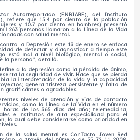
tar Autorreportado (ENBIARE), del Instituto
), refiere que 15.4 por ciento de la población
mujeres y 10.7 por ciento en hombres) presentó
mil 263 personas llamaron a la Línea de la Vida
acionadas con salud mental.
 contra la Depresión este 13 de enero se enfoca
esidad de detectar y diagnosticar a tiempo este
 está mal a nivel biológico, mental o social,
e la persona”, detalló.
define a la depresión como la pérdida de ánimo,
esenta la seguridad de vivir. Hace que se pierda
mbia la interpretación de la vida y la capacidad
oyectos; genera tristeza persistente y falta de
an gratificantes o agradables.
erentes niveles de atención y vías de contacto
servicios, como la Línea de la Vida en el número
4 horas de los 365 días del año; telemedicina,
les e institutos de alta especialidad para el
ón, la cual debe considerarse como prioridad en
iveles.
ón de la salud mental es ConTacto Joven Red
atsApp, a través del número de 55 72 11 2009,