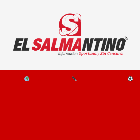
El Salmantino - medios/noticias/editorial
NAL
EL MUNDO
EDITORIALES
D