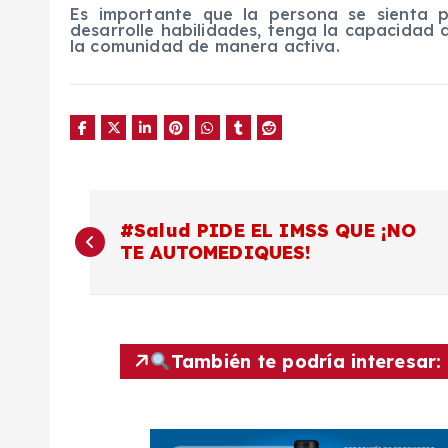
Es importante que la persona se sienta p
desarrolle habilidades, tenga la capacidad 
la comunidad de manera activa.
N
#Salud PIDE EL IMSS QUE ¡NO
TE AUTOMEDIQUES!
a
v
También te podría interesar:
e
g