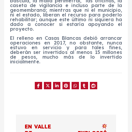
báscula, la malla perimetral, las oficinas, la
caseta de vigilancia e incluso parte de la
geomembrana; mientras que ni el municipio,
ni el estado, liberan el recurso para poderlo
rehabilitar; aunque este último ni siquiera ha
dado a conocer si estaría apoyando el
proyecto.
El relleno en Casas Blancas debió arrancar
operaciones en 2017, no obstante, nunca
estuvo en servicio y para tales fines,
deberán ser invertidos al menos 15 millones
de pesos, mucho más de lo invertido
inicialmente.
N
EN VALLE