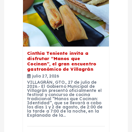
d
e
e
n
Cinthia Teniente invita a
t
disfrutar “Manos que
Cocinan”, el gran encuentro
gastronómico de Villagrán
r
julio 27, 2026
VILLAGRÁN, GTO., 27 de julio de
a
2026.- El Gobierno Municipal de
Villagrán presentó oficialmente el
festival y concurso de cocina
d
tradicional “Manos que Cocinan:
Identidad”, que se llevará a cabo
los días 1 y 2 de agosto, de 2:00 de
la tarde a 7:00 de la noche, en la
a
Explanada de la…
s