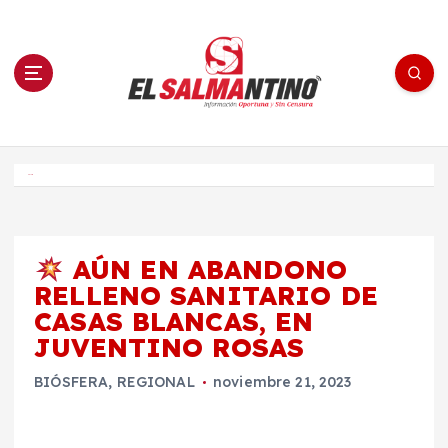
S
a
l
t
a
r
a
l
c
o
El Salmantino - medios/noticias/editorial
n
t
e
Inicio
n
i
d
o
AÚN EN ABANDONO
RELLENO SANITARIO DE
CASAS BLANCAS, EN
JUVENTINO ROSAS
BIÓSFERA
,
REGIONAL
noviembre 21, 2023