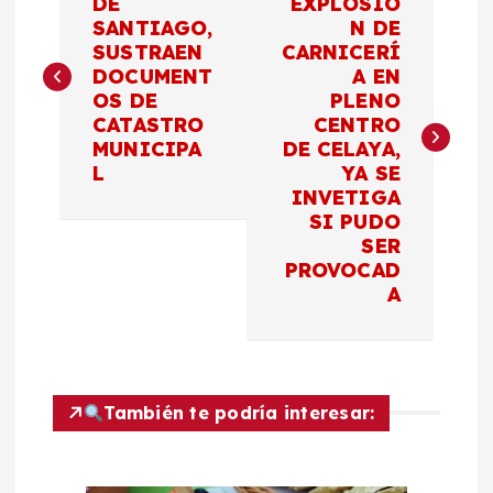
a
DE
EXPLOSIÓ
SANTIAGO,
N DE
SUSTRAEN
CARNICERÍ
v
DOCUMENT
A EN
OS DE
PLENO
e
CATASTRO
CENTRO
MUNICIPA
DE CELAYA,
g
L
YA SE
INVETIGA
a
SI PUDO
SER
c
PROVOCAD
A
i
ó
También te podría interesar:
n