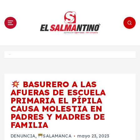
S
a
l
t
a
r
a
l
c
o
El Salmantino - medios/noticias/editorial
n
t
e
Inicio
n
i
d
o
BASURERO A LAS
AFUERAS DE ESCUELA
PRIMARIA EL PÍPILA
CAUSA MOLESTIA EN
PADRES Y MADRES DE
FAMILIA
DENUNCIA
,
SALAMANCA
mayo 23, 2023