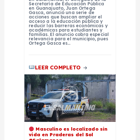
t
Secretaría de Educación Pública
en Guanajuato, Juan Ortega
Gasca, anunció una serie de
r
acciones que buscan ampliar el
acceso a la educación pública y
reducir las barreras económicas y
a
académicas para estudiantes y
familias. El anuncio cobra especial
relevancia para el municipio, pues
Ortega Gasca es…
d
a
LEER COMPLETO
s
Masculino es localizado sin
vida en Praderas del Sol