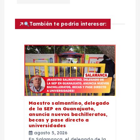
a
c
También te podría interesar:
i
ó
n
d
e
Maestro salmantino, delegado
e
de la SEP en Guanajuato,
anuncia nuevos bachilleratos,
becas y pase directo a
n
universidades
agosto 5, 2026
En Salamanca, el delegado de la