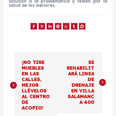
solución a la problemática y temen por la
salud de los menores.
N
¡NO TIRE
SE
a
MUEBLES
REHABILIT
EN LAS
ARÁ LINEA
CALLES,
DE
v
MEJOR
DRENAJE
LLÉVELOS
EN VILLA
e
AL CENTRO
SALAMANC
DE
A 400
g
ACOPIO!