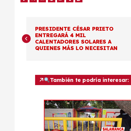
N
PRESIDENTE CÉSAR PRIETO
ENTREGARÁ 4 MIL
a
CALENTADORES SOLARES A
QUIENES MÁS LO NECESITAN
v
e
También te podría interesar:
g
a
c