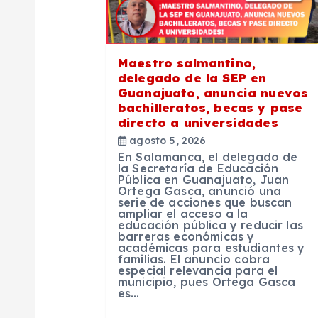
i
ó
Maestro salmantino,
delegado de la SEP en
n
Guanajuato, anuncia nuevos
bachilleratos, becas y pase
directo a universidades
d
agosto 5, 2026
En Salamanca, el delegado de
e
la Secretaría de Educación
Pública en Guanajuato, Juan
Ortega Gasca, anunció una
serie de acciones que buscan
e
ampliar el acceso a la
educación pública y reducir las
barreras económicas y
n
académicas para estudiantes y
familias. El anuncio cobra
especial relevancia para el
municipio, pues Ortega Gasca
t
es…