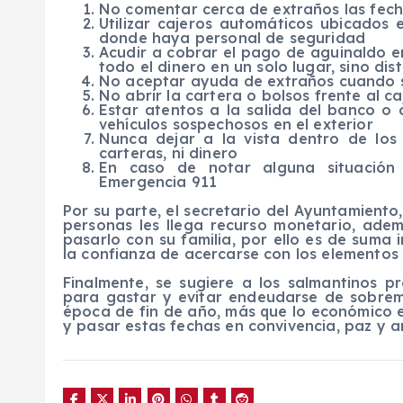
No comentar cerca de extraños las fecha
Utilizar cajeros automáticos ubicados
donde haya personal de seguridad
Acudir a cobrar el pago de aguinaldo e
todo el dinero en un solo lugar, sino dis
No aceptar ayuda de extraños cuando s
No abrir la cartera o bolsos frente al ca
Estar atentos a la salida del banco o 
vehículos sospechosos en el exterior
Nunca dejar a la vista dentro de los 
carteras, ni dinero
En caso de notar alguna situación 
Emergencia 911
Por su parte, el secretario del Ayuntamient
personas les llega recurso monetario, ade
pasarlo con su familia, por ello es de suma
la confianza de acercarse con los elementos
Finalmente, se sugiere a los salmantinos p
para gastar y evitar endeudarse de sobre
época de fin de año, más que lo económico e
y pasar estas fechas en convivencia, paz y a