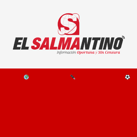
El Salmantino - medios/noticias/editorial
NAL
EL MUNDO
EDITORIALES
D