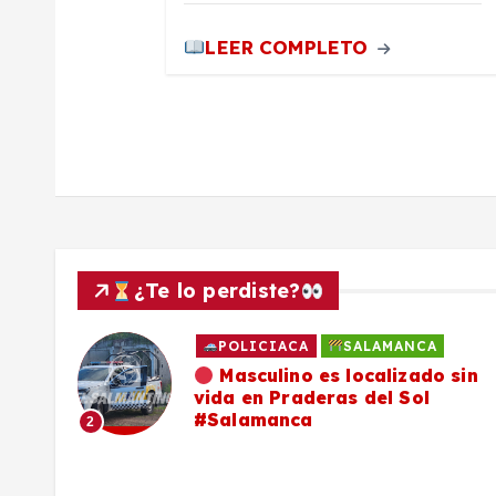
r
LEER COMPLETO
a
d
a
s
¿Te lo perdiste?
POLICIACA
SALAMANCA
ado
Masculino es localizado sin
vida en Praderas del Sol
os,
#Salamanca
2