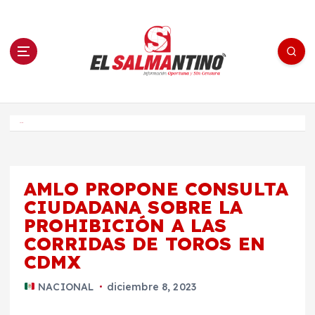
S
a
l
t
a
r
a
l
c
o
El Salmantino - medios/noticias/editorial
n
t
e
Inicio
n
i
d
o
AMLO PROPONE CONSULTA
CIUDADANA SOBRE LA
PROHIBICIÓN A LAS
CORRIDAS DE TOROS EN
CDMX
NACIONAL
diciembre 8, 2023