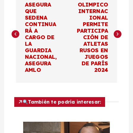
a
ASEGURA
OLIMPICO
QUE
INTERNAC
SEDENA
IONAL
v
CONTINUA
PERMITE
RÁ A
PARTICIPA
e
CARGO DE
CIÓN DE
LA
ATLETAS
g
GUARDIA
RUSOS EN
NACIONAL,
JUEGOS
a
ASEGURA
DE PARÍS
AMLO
2024
c
i
También te podría interesar:
ó
n