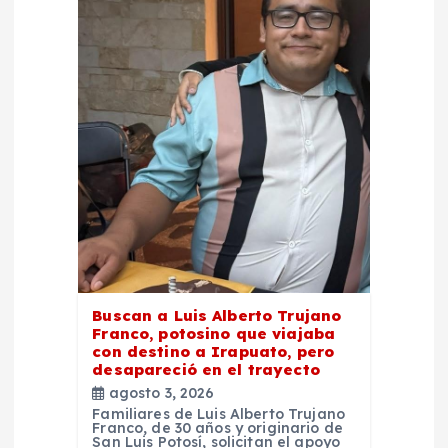
d
e
e
n
t
r
a
Buscan a Luis Alberto Trujano
Franco, potosino que viajaba
d
con destino a Irapuato, pero
desapareció en el trayecto
agosto 3, 2026
a
Familiares de Luis Alberto Trujano
Franco, de 30 años y originario de
San Luis Potosí, solicitan el apoyo