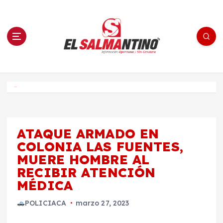
S
a
l
t
a
r
a
l
c
o
El Salmantino - medios/noticias/editorial
n
t
e
Inicio
n
i
d
o
ATAQUE ARMADO EN
COLONIA LAS FUENTES,
MUERE HOMBRE AL
RECIBIR ATENCIÓN
MÉDICA
POLICIACA
marzo 27, 2023