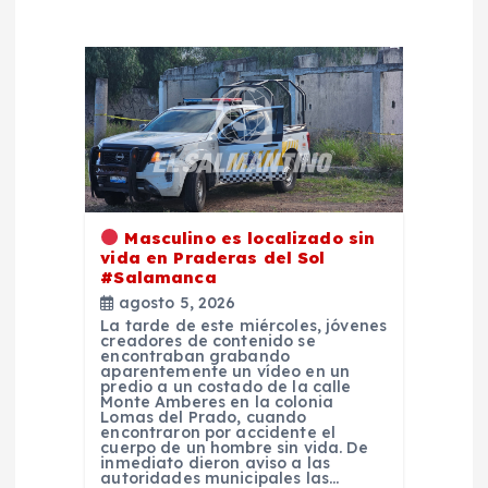
ó
n
d
e
Masculino es localizado sin
e
vida en Praderas del Sol
#Salamanca
n
agosto 5, 2026
La tarde de este miércoles, jóvenes
creadores de contenido se
t
encontraban grabando
aparentemente un vídeo en un
predio a un costado de la calle
Monte Amberes en la colonia
r
Lomas del Prado, cuando
encontraron por accidente el
cuerpo de un hombre sin vida. De
a
inmediato dieron aviso a las
autoridades municipales las…