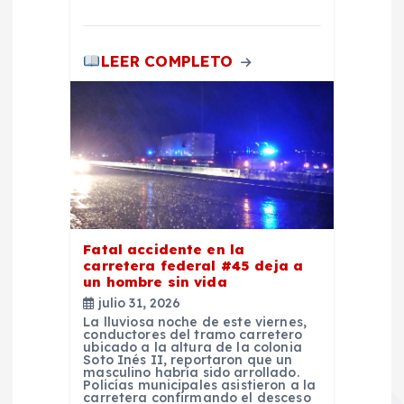
d
LEER COMPLETO
a
s
Fatal accidente en la
carretera federal #45 deja a
un hombre sin vida
julio 31, 2026
La lluviosa noche de este viernes,
conductores del tramo carretero
ubicado a la altura de la colonia
Soto Inés II, reportaron que un
masculino habría sido arrollado.
Policías municipales asistieron a la
carretera confirmando el desceso