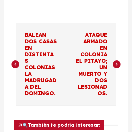
N
BALEAN
ATAQUE
a
DOS CASAS
ARMADO
EN
EN
DISTINTA
COLONIA
v
S
EL PITAYO;
COLONIAS
UN
e
LA
MUERTO Y
MADRUGAD
DOS
g
A DEL
LESIONAD
DOMINGO.
OS.
a
c
También te podría interesar:
i