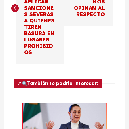
e
APLICAR
NOS
SANCIONE
OPINAN AL
g
S SEVERAS
RESPECTO
A QUIENES
a
TIREN
BASURA EN
c
LUGARES
PROHIBID
OS
i
ó
n
También te podría interesar:
d
e
e