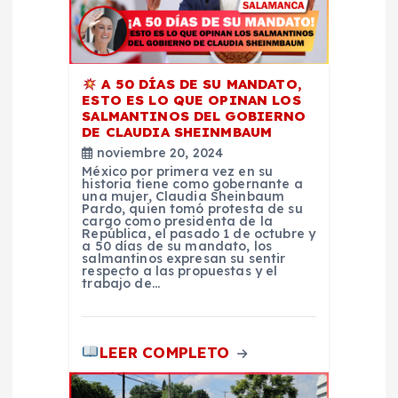
n
t
A 50 DÍAS DE SU MANDATO,
ESTO ES LO QUE OPINAN LOS
r
SALMANTINOS DEL GOBIERNO
DE CLAUDIA SHEINMBAUM
noviembre 20, 2024
a
México por primera vez en su
historia tiene como gobernante a
una mujer, Claudia Sheinbaum
d
Pardo, quien tomó protesta de su
cargo como presidenta de la
República, el pasado 1 de octubre y
a
a 50 días de su mandato, los
salmantinos expresan su sentir
respecto a las propuestas y el
trabajo de…
s
LEER COMPLETO