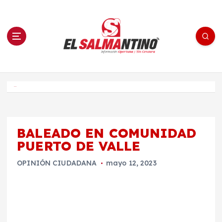
S
a
l
t
a
r
a
l
c
o
El Salmantino - medios/noticias/editorial
n
t
e
Inicio
n
i
d
o
BALEADO EN COMUNIDAD
PUERTO DE VALLE
OPINIÓN CIUDADANA
mayo 12, 2023