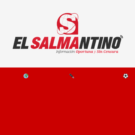
El Salmantino - medios/noticias/editorial
NAL
EL MUNDO
EDITORIALES
D