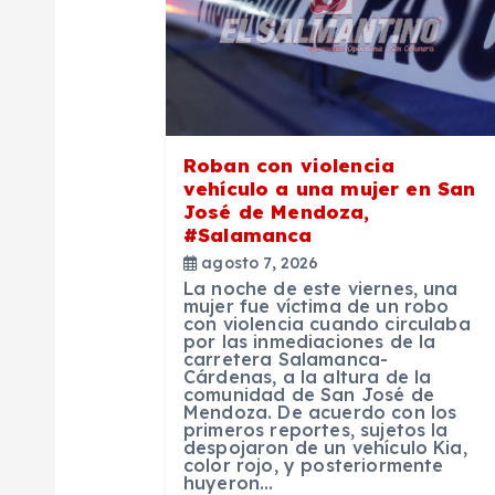
i
ó
n
Roban con violencia
d
vehículo a una mujer en San
José de Mendoza,
#Salamanca
e
agosto 7, 2026
La noche de este viernes, una
e
mujer fue víctima de un robo
con violencia cuando circulaba
por las inmediaciones de la
carretera Salamanca-
n
Cárdenas, a la altura de la
comunidad de San José de
Mendoza. De acuerdo con los
t
primeros reportes, sujetos la
despojaron de un vehículo Kia,
color rojo, y posteriormente
huyeron…