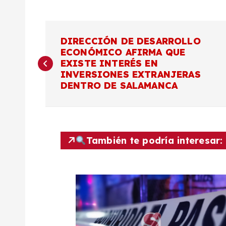
N
DIRECCIÓN DE DESARROLLO
ECONÓMICO AFIRMA QUE
a
EXISTE INTERÉS EN
INVERSIONES EXTRANJERAS
v
DENTRO DE SALAMANCA
e
g
También te podría interesar:
a
c