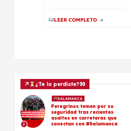
r
a
LEER COMPLETO
d
a
s
¿Te lo perdiste?
SALAMANCA
lo a
Peregrinos temen por su
seguridad tras recientes
asaltos en carreteras que
conectan con #Salamanca
2