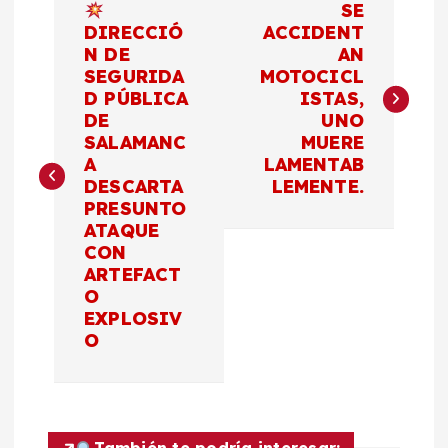
SE
a
DIRECCIÓ
ACCIDENT
N DE
AN
SEGURIDA
MOTOCICL
v
D PÚBLICA
ISTAS,
DE
UNO
e
SALAMANC
MUERE
A
LAMENTAB
g
DESCARTA
LEMENTE.
PRESUNTO
a
ATAQUE
CON
c
ARTEFACT
O
EXPLOSIV
i
O
ó
n