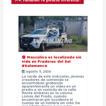
También te podría interesar:
d
e
e
n
t
Masculino es localizado sin
vida en Praderas del Sol
r
#Salamanca
agosto 5, 2026
a
La tarde de este miércoles, jóvenes
creadores de contenido se
encontraban grabando
d
aparentemente un vídeo en un
predio a un costado de la calle
Monte Amberes en la colonia
Lomas del Prado, cuando
a
encontraron por accidente el
cuerpo de un hombre sin vida. De