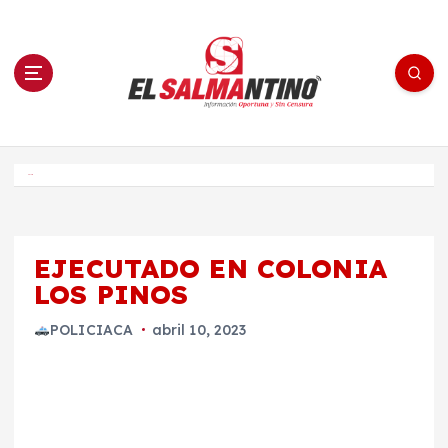
S
a
l
t
a
r
a
l
c
o
El Salmantino - medios/noticias/editorial
n
t
e
Inicio
n
i
d
o
EJECUTADO EN COLONIA
LOS PINOS
POLICIACA
abril 10, 2023