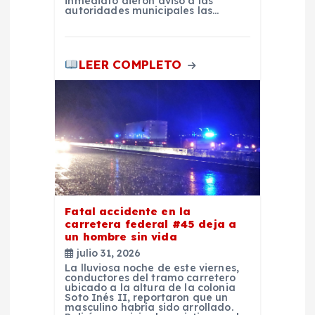
inmediato dieron aviso a las
s
autoridades municipales las…
LEER COMPLETO
Fatal accidente en la
carretera federal #45 deja a
un hombre sin vida
julio 31, 2026
La lluviosa noche de este viernes,
conductores del tramo carretero
ubicado a la altura de la colonia
Soto Inés II, reportaron que un
masculino habría sido arrollado.