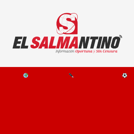
El Salmantino - medios/noticias/editorial
NAL
EL MUNDO
EDITORIALES
D