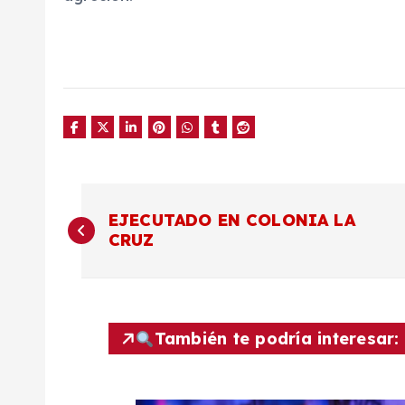
N
EJECUTADO EN COLONIA LA
CRUZ
a
v
También te podría interesar:
e