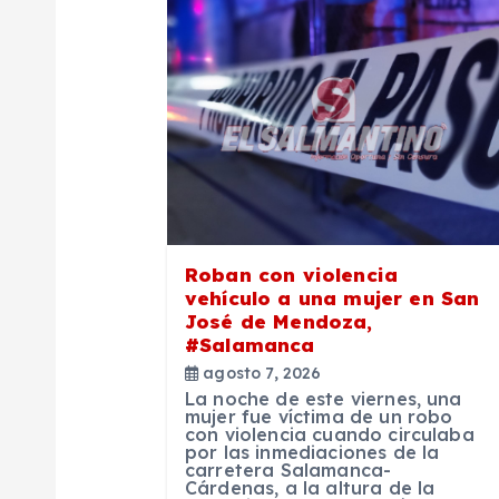
g
a
c
i
ó
Roban con violencia
vehículo a una mujer en San
n
José de Mendoza,
#Salamanca
d
agosto 7, 2026
La noche de este viernes, una
mujer fue víctima de un robo
e
con violencia cuando circulaba
por las inmediaciones de la
carretera Salamanca-
Cárdenas, a la altura de la