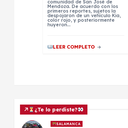
e
comunidad de San José de
Mendoza. De acuerdo con los
primeros reportes, sujetos la
n
despojaron de un vehículo Kia,
color rojo, y posteriormente
huyeron…
t
r
LEER COMPLETO
a
d
a
s
¿Te lo perdiste?
SALAMANCA