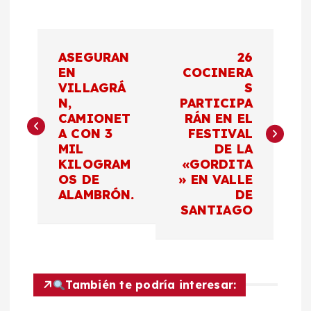
N
ASEGURAN
26
a
EN
COCINERA
VILLAGRÁ
S
N,
PARTICIPA
v
CAMIONET
RÁN EN EL
A CON 3
FESTIVAL
e
MIL
DE LA
KILOGRAM
«GORDITA
g
OS DE
» EN VALLE
ALAMBRÓN.
DE
a
SANTIAGO
c
i
También te podría interesar: