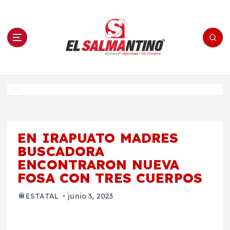
S
a
l
t
a
r
a
l
c
o
El Salmantino - medios/noticias/editorial
n
t
e
Inicio
n
i
d
o
EN IRAPUATO MADRES
BUSCADORA
ENCONTRARON NUEVA
FOSA CON TRES CUERPOS
ESTATAL
junio 3, 2023