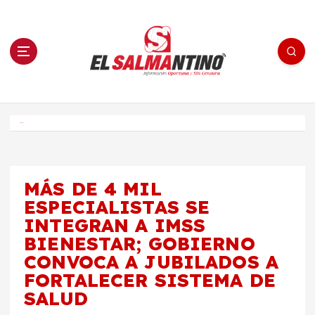
S
a
l
t
a
r
a
l
c
o
El Salmantino - medios/noticias/editorial
n
t
e
Inicio
n
i
d
o
MÁS DE 4 MIL
ESPECIALISTAS SE
INTEGRAN A IMSS
BIENESTAR; GOBIERNO
CONVOCA A JUBILADOS A
FORTALECER SISTEMA DE
SALUD