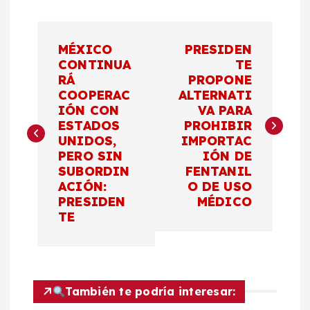
N
MÉXICO
PRESIDEN
a
CONTINUA
TE
RÁ
PROPONE
COOPERAC
ALTERNATI
v
IÓN CON
VA PARA
ESTADOS
PROHIBIR
e
UNIDOS,
IMPORTAC
PERO SIN
IÓN DE
g
SUBORDIN
FENTANIL
ACIÓN:
O DE USO
a
PRESIDEN
MÉDICO
TE
c
i
También te podría interesar:
ó