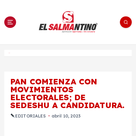
S
a
l
t
a
r
a
l
c
o
El Salmantino - medios/noticias/editorial
n
t
e
Inicio
n
i
d
o
PAN COMIENZA CON
MOVIMIENTOS
ELECTORALES; DE
SEDESHU A CANDIDATURA.
EDITORIALES
abril 10, 2023