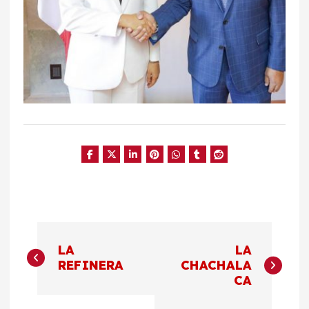
N
LA
LA
a
REFINERA
CHACHALA
CA
v