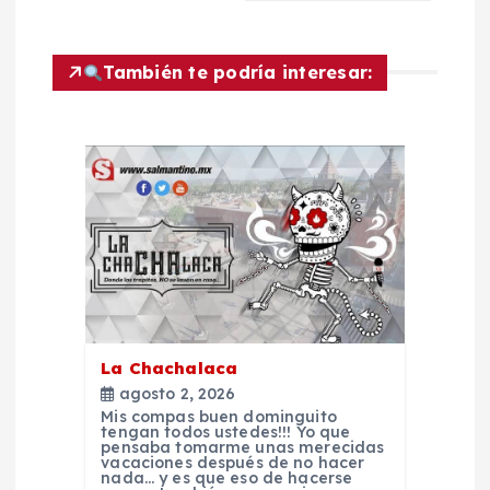
e
También te podría interesar:
g
a
c
i
ó
n
La Chachalaca
agosto 2, 2026
d
Mis compas buen dominguito
tengan todos ustedes!!! Yo que
pensaba tomarme unas merecidas
e
vacaciones después de no hacer
nada… y es que eso de hacerse