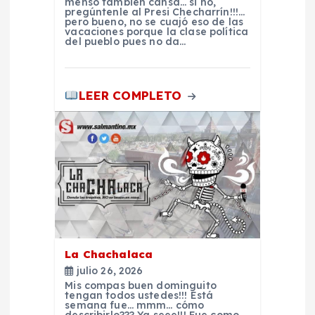
menso también cansa… si no,
pregúntenle al Presi Checharrín!!!…
e
pero bueno, no se cuajó eso de las
vacaciones porque la clase política
del pueblo pues no da…
n
t
LEER COMPLETO
r
a
d
a
La Chachalaca
s
julio 26, 2026
Mis compas buen dominguito
tengan todos ustedes!!! Está
semana fue… mmm… cómo