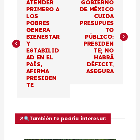
ATENDER
GOBIERNO
a
PRIMERO A
DE MÉXICO
LOS
CUIDA
POBRES
PRESUPUES
v
GENERA
TO
BIENESTAR
PÚBLICO:
e
Y
PRESIDEN
ESTABILID
TE; NO
g
AD EN EL
HABRÁ
PAÍS,
DÉFICIT,
a
AFIRMA
ASEGURA
PRESIDEN
c
TE
i
ó
También te podría interesar:
n