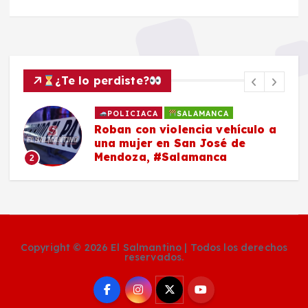
¿Te lo perdiste?
POLICIACA
SALAMANCA
Roban con violencia vehículo a
una mujer en San José de
Mendoza, #Salamanca
2
Copyright © 2026 El Salmantino | Todos los derechos
reservados.