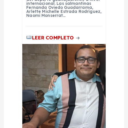
s
internacional. Las salmantinas
Fernanda Oviedo Guadarrama,
Arlette Michelle Estrada Rodríguez,
Naomi Monserrat…
LEER COMPLETO