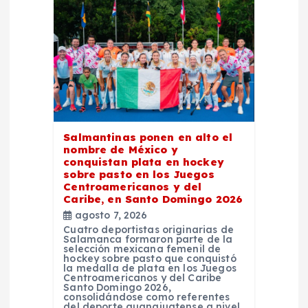
d
e
e
n
Salmantinas ponen en alto el
t
nombre de México y
conquistan plata en hockey
sobre pasto en los Juegos
r
Centroamericanos y del
Caribe, en Santo Domingo 2026
a
agosto 7, 2026
Cuatro deportistas originarias de
Salamanca formaron parte de la
d
selección mexicana femenil de
hockey sobre pasto que conquistó
la medalla de plata en los Juegos
Centroamericanos y del Caribe
a
Santo Domingo 2026,
consolidándose como referentes
del deporte guanajuatense a nivel