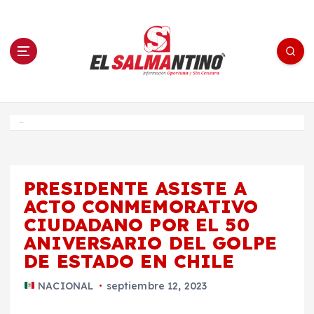
S
a
l
t
a
r
a
l
c
o
El Salmantino - medios/noticias/editorial
n
t
e
Inicio
n
i
d
o
PRESIDENTE ASISTE A
ACTO CONMEMORATIVO
CIUDADANO POR EL 50
ANIVERSARIO DEL GOLPE
DE ESTADO EN CHILE
NACIONAL
septiembre 12, 2023