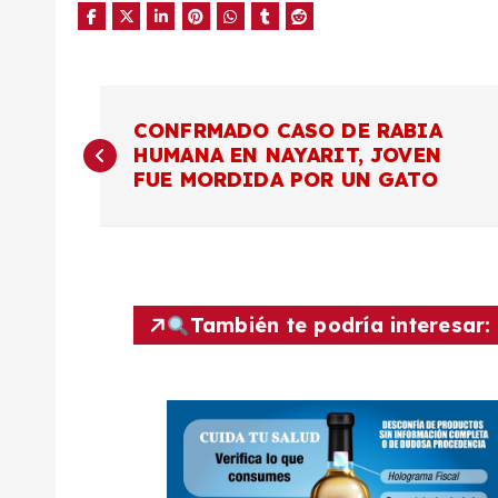
N
CONFRMADO CASO DE RABIA
HUMANA EN NAYARIT, JOVEN
a
FUE MORDIDA POR UN GATO
v
e
También te podría interesar:
g
a
c