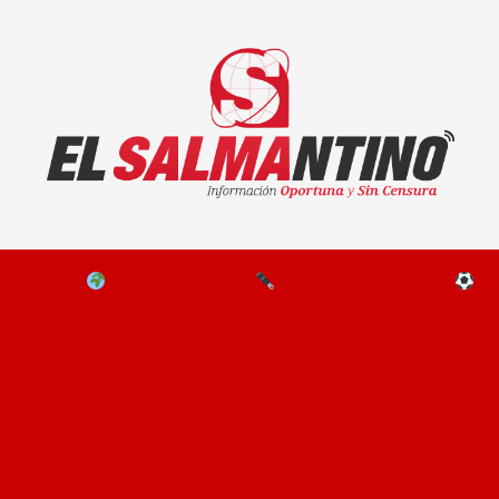
El Salmantino - medios/noticias/editorial
NAL
EL MUNDO
EDITORIALES
D