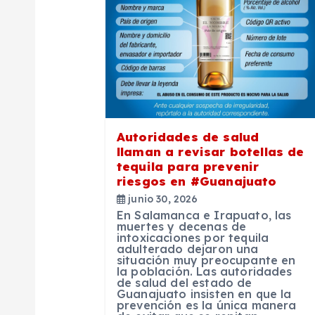
i
ó
n
Autoridades de salud
d
llaman a revisar botellas de
tequila para prevenir
e
riesgos en #Guanajuato
junio 30, 2026
En Salamanca e Irapuato, las
e
muertes y decenas de
intoxicaciones por tequila
adulterado dejaron una
n
situación muy preocupante en
la población. Las autoridades
de salud del estado de
Guanajuato insisten en que la
t
prevención es la única manera