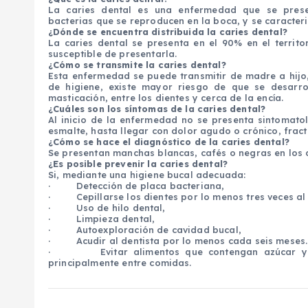
La caries dental es una enfermedad que se prese
bacterias que se reproducen en la boca, y se caracteri
¿Dónde se encuentra distribuida la caries dental?
La caries dental se presenta en el 90% en el territo
susceptible de presentarla.
¿Cómo se transmite la caries dental?
Esta enfermedad se puede transmitir de madre a hijo
de higiene, existe mayor riesgo de que se desarro
masticación, entre los dientes y cerca de la encía.
¿Cuáles son los síntomas de la caries dental?
Al inicio de la enfermedad no se presenta sintomato
esmalte, hasta llegar con dolor agudo o crónico, frac
¿Cómo se hace el diagnóstico de la caries dental?
Se presentan manchas blancas, cafés o negras en los die
¿Es posible prevenir la caries dental?
Si, mediante una higiene bucal adecuada:
·
Detección de placa bacteriana,
·
Cepillarse los dientes por lo menos tres veces al 
·
Uso de hilo dental,
·
Limpieza dental,
·
Autoexploración de cavidad bucal,
·
Acudir al dentista por lo menos cada seis meses.
·
Evitar alimentos que contengan azúcar 
principalmente entre comidas.