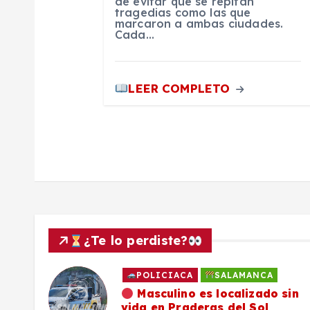
de evitar que se repitan
tragedias como las que
r
marcaron a ambas ciudades.
Cada…
a
LEER COMPLETO
d
a
s
¿Te lo perdiste?
POLICIACA
SALAMANCA
ado
Masculino es localizado sin
vida en Praderas del Sol