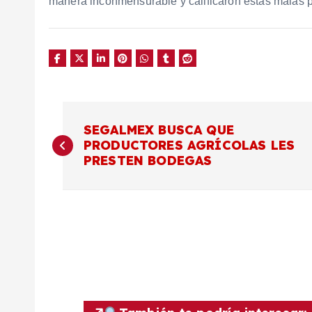
manera inconmensurable y calificaron estas malas pr
N
SEGALMEX BUSCA QUE
PRODUCTORES AGRÍCOLAS LES
a
PRESTEN BODEGAS
v
e
g