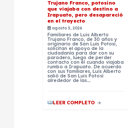
n
Trujano Franco, potosino
que viajaba con destino a
t
Irapuato, pero desapareció
en el trayecto
r
agosto 3, 2026
Familiares de Luis Alberto
Trujano Franco, de 30 años y
originario de San Luis Potosí,
a
solicitan el apoyo de la
ciudadanía para dar con su
paradero, luego de perder
d
contacto con él cuando viajaba
rumbo a Irapuato. De acuerdo
con sus familiares, Luis Alberto
salió de San Luis Potosí
a
alrededor de las…
s
LEER COMPLETO