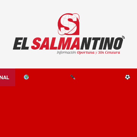
El Salmantino - medios/noticias/editorial
NAL
EL MUNDO
EDITORIALES
D