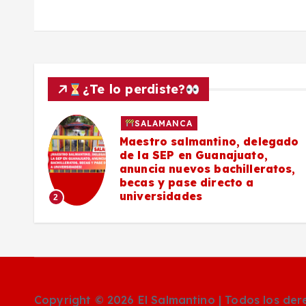
¿Te lo perdiste?
SALAMANCA
027
Maestro salmantino, delegado
de la SEP en Guanajuato,
s de
anuncia nuevos bachilleratos,
becas y pase directo a
universidades
2
Copyright © 2026 El Salmantino | Todos los de