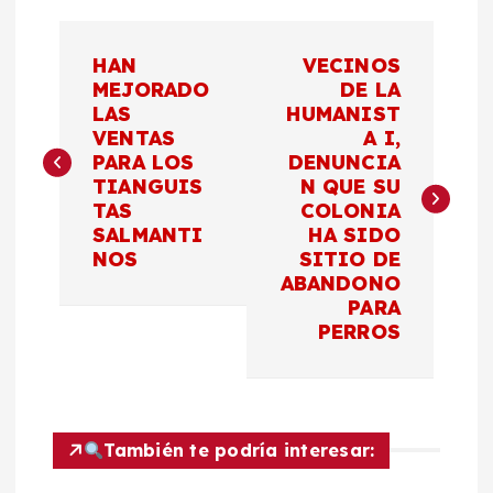
N
HAN
VECINOS
a
MEJORADO
DE LA
LAS
HUMANIST
VENTAS
A I,
v
PARA LOS
DENUNCIA
TIANGUIS
N QUE SU
e
TAS
COLONIA
SALMANTI
HA SIDO
g
NOS
SITIO DE
ABANDONO
a
PARA
PERROS
c
i
También te podría interesar:
ó