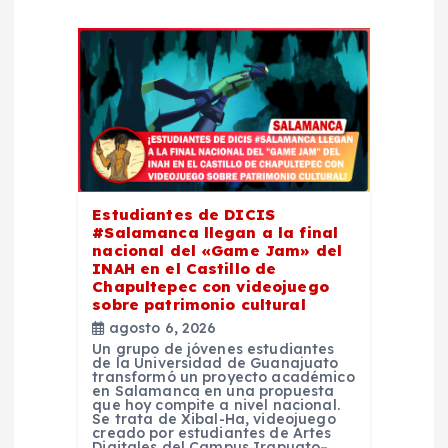
n
d
e
e
Estudiantes de DICIS
n
#Salamanca llegan a la final
nacional del «Game Jam» del
t
INAH en el Castillo de
Chapultepec con videojuego
sobre patrimonio cultural
r
agosto 6, 2026
Un grupo de jóvenes estudiantes
a
de la Universidad de Guanajuato
transformó un proyecto académico
en Salamanca en una propuesta
que hoy compite a nivel nacional.
d
Se trata de Xibal-Ha, videojuego
creado por estudiantes de Artes
Digitales del Campus Irapuato–