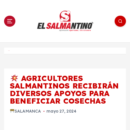
S
a
l
t
a
r
a
l
c
o
El Salmantino - medios/noticias/editorial
n
t
e
Inicio
n
i
d
o
AGRICULTORES
SALMANTINOS RECIBIRÁN
DIVERSOS APOYOS PARA
BENEFICIAR COSECHAS
SALAMANCA
mayo 27, 2024