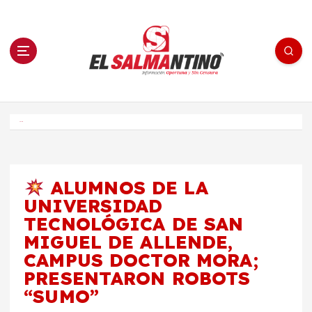
S
a
l
t
a
r
a
l
c
o
El Salmantino - medios/noticias/editorial
n
t
e
Inicio
n
i
d
o
ALUMNOS DE LA
UNIVERSIDAD
TECNOLÓGICA DE SAN
MIGUEL DE ALLENDE,
CAMPUS DOCTOR MORA;
PRESENTARON ROBOTS
“SUMO”