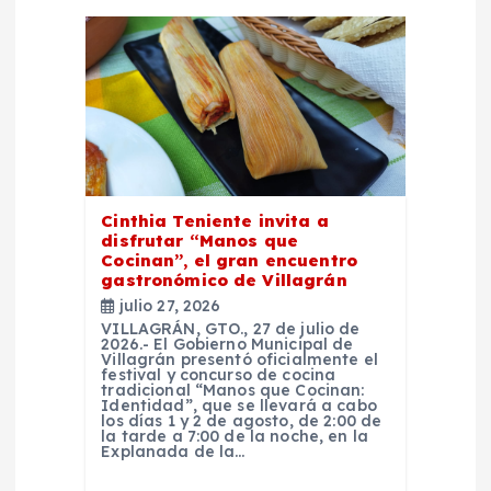
ó
n
d
e
Cinthia Teniente invita a
e
disfrutar “Manos que
Cocinan”, el gran encuentro
gastronómico de Villagrán
n
julio 27, 2026
VILLAGRÁN, GTO., 27 de julio de
2026.- El Gobierno Municipal de
t
Villagrán presentó oficialmente el
festival y concurso de cocina
tradicional “Manos que Cocinan:
r
Identidad”, que se llevará a cabo
los días 1 y 2 de agosto, de 2:00 de
la tarde a 7:00 de la noche, en la
Explanada de la…
a