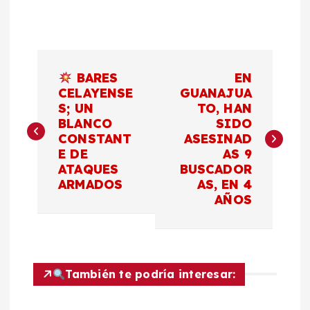
N
BARES
EN
a
CELAYENSE
GUANAJUA
S; UN
TO, HAN
BLANCO
SIDO
v
CONSTANT
ASESINAD
E DE
AS 9
e
ATAQUES
BUSCADOR
ARMADOS
AS, EN 4
g
AÑOS
a
c
También te podría interesar:
i