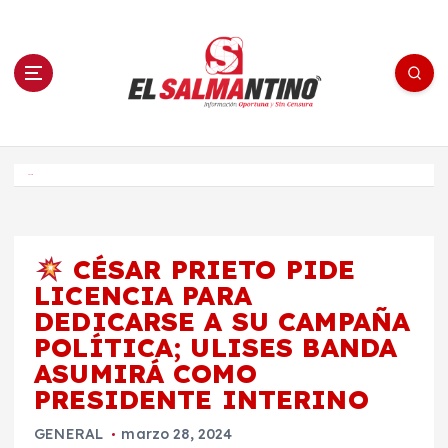
S
a
l
t
a
r
a
l
c
o
El Salmantino - medios/noticias/editorial
n
t
e
Inicio
n
i
d
o
CÉSAR PRIETO PIDE
LICENCIA PARA
DEDICARSE A SU CAMPAÑA
POLÍTICA; ULISES BANDA
ASUMIRÁ COMO
PRESIDENTE INTERINO
GENERAL
marzo 28, 2024