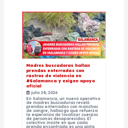
d
e
e
n
t
Madres buscadoras hallan
r
prendas enterradas con
rastros de violencia en
#Salamanca y exigen apoyo
a
oficial
julio 28, 2026
d
En Salamanca, un nuevo operativo
de madres buscadoras reveló
prendas enterradas con manchas
a
de sangre, hallazgo que refuerza
la esperanza de localizar cuerpos
de personas desaparecidas. El
colectivo insiste en que cada
prenda encontrada es una pista