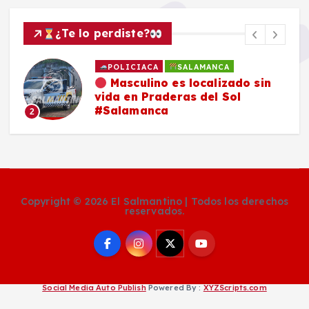
¿Te lo perdiste?
POLICIACA
SALAMANCA
Masculino es localizado sin
vida en Praderas del Sol
#Salamanca
2
Copyright © 2026 El Salmantino | Todos los derechos
reservados.
Social Media Auto Publish
Powered By :
XYZScripts.com