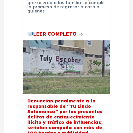
s
que acerca a las familias a cumplir
la promesa de regresar a casa a
quienes…
LEER COMPLETO
Denuncian penalmente a la
responsable de “Tu Lindo
Salamanca” por los presuntos
delitos de enriquecimiento
ilícito y tráfico de influencias;
señalan campaña con más de
100 bardas y publicidad