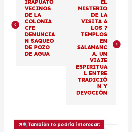
a
IRAPUATO
EL
VECINOS
MISTERIO
DE LA
DE LA
v
COLONIA
VISITA A
CFE
LOS 7
e
DENUNCIA
TEMPLOS
N SAQUEO
EN
g
DE POZO
SALAMANC
DE AGUA
A. UN
a
VIAJE
ESPIRITUA
c
L ENTRE
TRADICIÓ
N Y
i
DEVOCIÓN
ó
n
También te podría interesar: