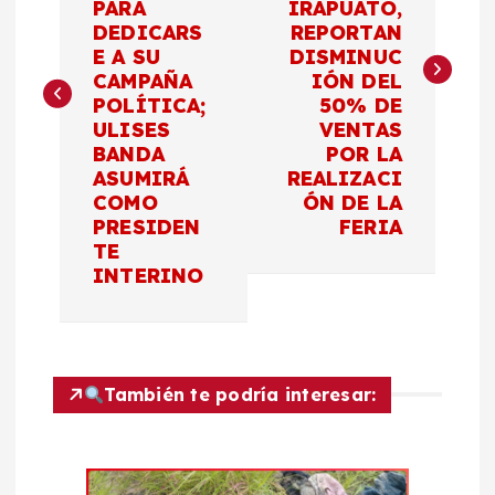
PARA
IRAPUATO,
DEDICARS
REPORTAN
e
E A SU
DISMINUC
CAMPAÑA
IÓN DEL
g
POLÍTICA;
50% DE
ULISES
VENTAS
a
BANDA
POR LA
ASUMIRÁ
REALIZACI
c
COMO
ÓN DE LA
PRESIDEN
FERIA
TE
i
INTERINO
ó
n
También te podría interesar:
d
e