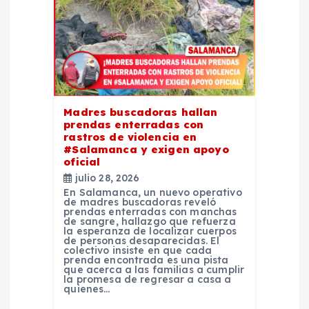
e
n
t
Madres buscadoras hallan
r
prendas enterradas con
rastros de violencia en
#Salamanca y exigen apoyo
a
oficial
julio 28, 2026
d
En Salamanca, un nuevo operativo
de madres buscadoras reveló
prendas enterradas con manchas
a
de sangre, hallazgo que refuerza
la esperanza de localizar cuerpos
de personas desaparecidas. El
colectivo insiste en que cada
s
prenda encontrada es una pista
que acerca a las familias a cumplir
la promesa de regresar a casa a
quienes…