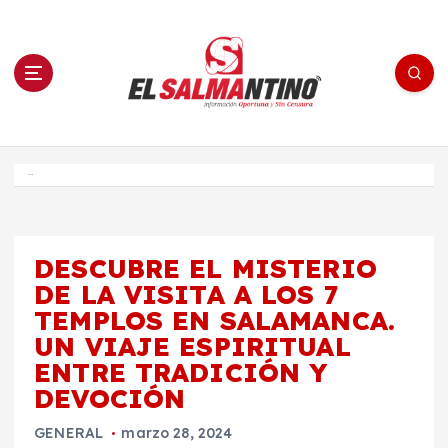
S
a
l
t
a
r
a
l
c
o
El Salmantino - medios/noticias/editorial
n
t
e
Inicio
n
i
d
o
DESCUBRE EL MISTERIO
DE LA VISITA A LOS 7
TEMPLOS EN SALAMANCA.
UN VIAJE ESPIRITUAL
ENTRE TRADICIÓN Y
DEVOCIÓN
GENERAL
marzo 28, 2024