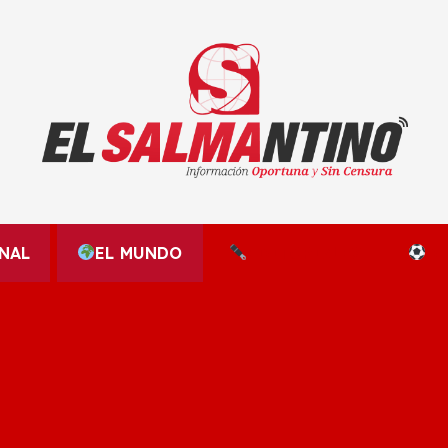
El Salmantino - medios/noticias/editorial
NAL
EL MUNDO
EDITORIALES
D