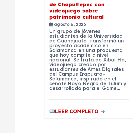
e
de Chapultepec con
videojuego sobre
patrimonio cultural
e
agosto 6, 2026
Un grupo de jóvenes
estudiantes de la Universidad
n
de Guanajuato transformó un
proyecto académico en
Salamanca en una propuesta
t
que hoy compite a nivel
nacional. Se trata de Xibal-Ha,
videojuego creado por
estudiantes de Artes Digitales
r
del Campus Irapuato–
Salamanca, inspirado en el
cenote Hoyo Negro de Tulum y
a
desarrollado para el Game…
d
LEER COMPLETO
a