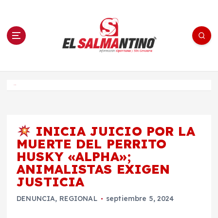
S
a
l
t
a
r
a
l
c
o
El Salmantino - medios/noticias/editorial
n
t
e
Inicio
n
i
d
o
INICIA JUICIO POR LA
MUERTE DEL PERRITO
HUSKY «ALPHA»;
ANIMALISTAS EXIGEN
JUSTICIA
DENUNCIA
,
REGIONAL
septiembre 5, 2024