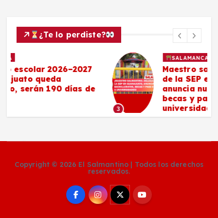
¿Te lo perdiste?
SALAMANCA
Maestro salmantino, delegado
de la SEP en Guanajuato,
anuncia nuevos bachilleratos,
becas y pase directo a
universidades
3
Copyright © 2026 El Salmantino | Todos los derechos
reservados.