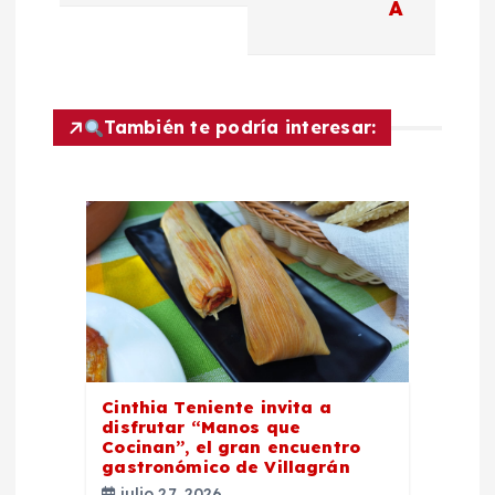
A
c
i
También te podría interesar:
ó
n
d
e
e
Cinthia Teniente invita a
n
disfrutar “Manos que
Cocinan”, el gran encuentro
t
gastronómico de Villagrán
julio 27, 2026