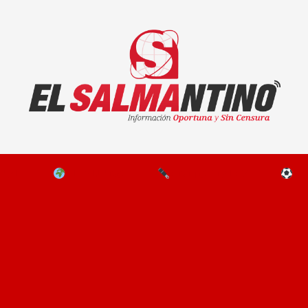
El Salmantino - medios/noticias/editorial
NAL
EL MUNDO
EDITORIALES
D