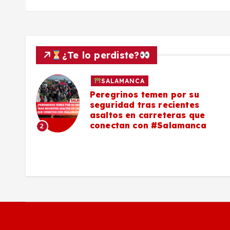
s
¿Te lo perdiste?
SALAMANCA
lo a
Peregrinos temen por su
seguridad tras recientes
asaltos en carreteras que
conectan con #Salamanca
2