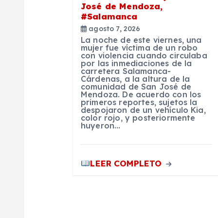
José de Mendoza,
e
#Salamanca
agosto 7, 2026
e
La noche de este viernes, una
mujer fue víctima de un robo
con violencia cuando circulaba
n
por las inmediaciones de la
carretera Salamanca-
Cárdenas, a la altura de la
comunidad de San José de
t
Mendoza. De acuerdo con los
primeros reportes, sujetos la
despojaron de un vehículo Kia,
r
color rojo, y posteriormente
huyeron…
a
LEER COMPLETO
d
a