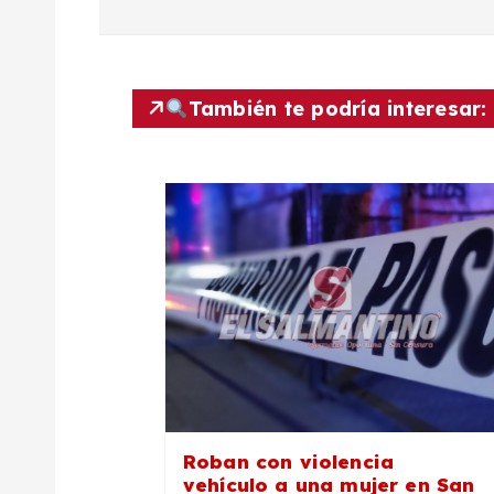
e
g
También te podría interesar:
a
c
i
ó
n
d
Roban con violencia
vehículo a una mujer en San