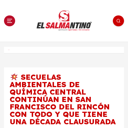
S
a
l
t
a
r
a
l
c
o
El Salmantino - medios/noticias/editorial
n
t
e
Inicio
n
i
d
o
SECUELAS
AMBIENTALES DE
QUÍMICA CENTRAL
CONTINÚAN EN SAN
FRANCISCO DEL RINCÓN
CON TODO Y QUE TIENE
UNA DÉCADA CLAUSURADA