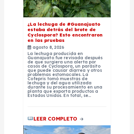
e
n
¿La lechuga de #Guanajuato
estaba detrás del brote de
t
Cyclospora? Esto encontraron
en las pruebas
r
agosto 8, 2026
La lechuga producida en
Guanajuato fue revisada después
a
de que surgiera una alerta por
casos de Cyclospora, un parásito
que puede causar diarrea y otros
d
problemas estomacales. La
Cofepris tomó muestras de
lechuga y del agua utilizada
durante su procesamiento en una
a
planta que exporta productos a
Estados Unidos. En total, se…
s
LEER COMPLETO