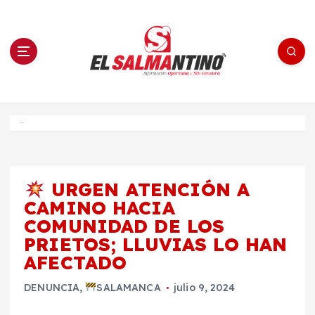
S
a
l
t
a
r
a
l
c
o
El Salmantino - medios/noticias/editorial
n
t
e
Inicio
n
i
d
o
URGEN ATENCIÓN A
CAMINO HACIA
COMUNIDAD DE LOS
PRIETOS; LLUVIAS LO HAN
AFECTADO
DENUNCIA
,
SALAMANCA
julio 9, 2024