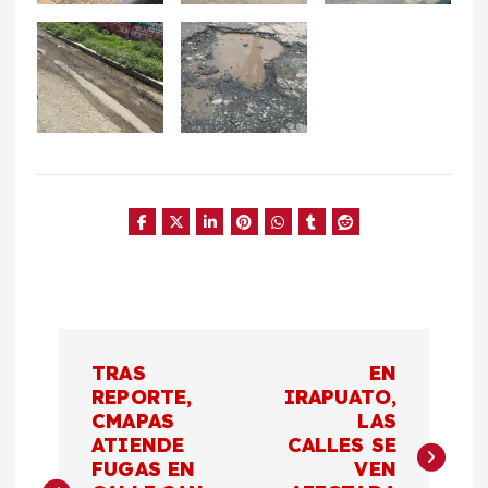
N
TRAS
EN
a
REPORTE,
IRAPUATO,
CMAPAS
LAS
ATIENDE
CALLES SE
v
FUGAS EN
VEN