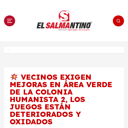
S
a
l
t
a
r
a
l
c
o
El Salmantino - medios/noticias/editorial
n
t
e
Inicio
n
i
d
o
VECINOS EXIGEN
MEJORAS EN ÁREA VERDE
DE LA COLONIA
HUMANISTA 2, LOS
JUEGOS ESTÁN
DETERIORADOS Y
OXIDADOS