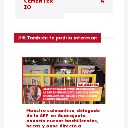
CEMENTER
A
c
IO
i
ó
También te podría interesar:
n
d
e
e
n
Maestro salmantino, delegado
de la SEP en Guanajuato,
t
anuncia nuevos bachilleratos,
becas y pase directo a