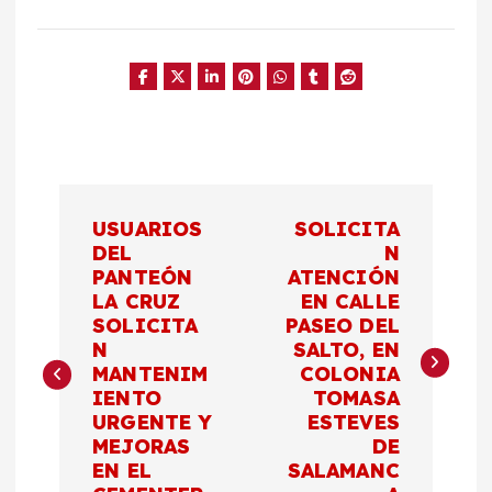
N
USUARIOS
SOLICITA
a
DEL
N
PANTEÓN
ATENCIÓN
LA CRUZ
EN CALLE
v
SOLICITA
PASEO DEL
N
SALTO, EN
e
MANTENIM
COLONIA
IENTO
TOMASA
g
URGENTE Y
ESTEVES
MEJORAS
DE
a
EN EL
SALAMANC