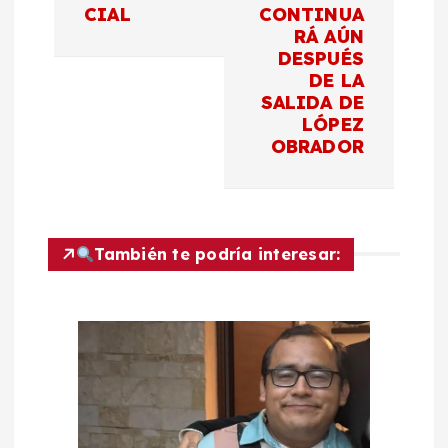
c
CIAL
CONTINUA
RÁ AÚN
DESPUÉS
i
DE LA
SALIDA DE
ó
LÓPEZ
OBRADOR
n
d
También te podría interesar:
e
e
n
t