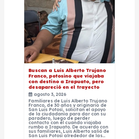
r
a
d
a
s
Buscan a Luis Alberto Trujano
Franco, potosino que viajaba
con destino a Irapuato, pero
desapareció en el trayecto
agosto 3, 2026
Familiares de Luis Alberto Trujano
Franco, de 30 años y originario de
San Luis Potosí, solicitan el apoyo
de la ciudadanía para dar con su
paradero, luego de perder
contacto con él cuando viajaba
rumbo a Irapuato. De acuerdo con
sus familiares, Luis Alberto salió de
San Luis Potosí alrededor de las…