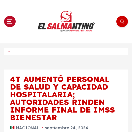
S
a
l
t
a
r
a
l
c
o
El Salmantino - medios/noticias/editorial
n
t
e
Inicio
n
i
d
o
4T AUMENTÓ PERSONAL
DE SALUD Y CAPACIDAD
HOSPITALARIA;
AUTORIDADES RINDEN
INFORME FINAL DE IMSS
BIENESTAR
NACIONAL
septiembre 24, 2024