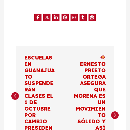
N
ESCUELAS
a
EN
ERNESTO
GUANAJUA
PRIETO
TO
ORTEGA
v
SUSPENDE
ASEGURA
RÁN
QUE
e
CLASES EL
MORENA ES
1 DE
UN
g
OCTUBRE
MOVIMIEN
POR
TO
a
CAMBIO
SÓLIDO Y
PRESIDEN
ASÍ