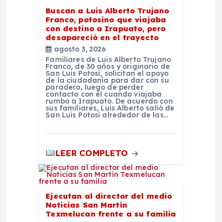
t
Buscan a Luis Alberto Trujano
Franco, potosino que viajaba
r
con destino a Irapuato, pero
desapareció en el trayecto
a
agosto 3, 2026
Familiares de Luis Alberto Trujano
Franco, de 30 años y originario de
d
San Luis Potosí, solicitan el apoyo
de la ciudadanía para dar con su
paradero, luego de perder
a
contacto con él cuando viajaba
rumbo a Irapuato. De acuerdo con
sus familiares, Luis Alberto salió de
San Luis Potosí alrededor de las…
s
LEER COMPLETO
Ejecutan al director del medio
Noticias San Martín
Texmelucan frente a su familia