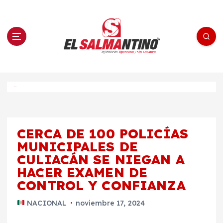
S
a
l
t
a
r
a
l
c
o
El Salmantino - medios/noticias/editorial
n
t
e
Inicio
n
i
d
o
CERCA DE 100 POLICÍAS
MUNICIPALES DE
CULIACÁN SE NIEGAN A
HACER EXAMEN DE
CONTROL Y CONFIANZA
NACIONAL
noviembre 17, 2024