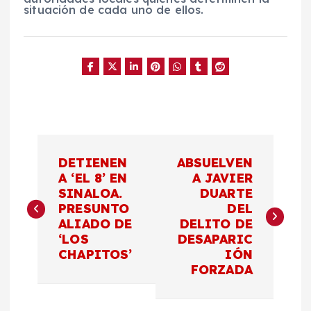
situación de cada uno de ellos.
N
DETIENEN
ABSUELVEN
a
A ‘EL 8’ EN
A JAVIER
SINALOA.
DUARTE
PRESUNTO
DEL
v
ALIADO DE
DELITO DE
‘LOS
DESAPARIC
e
CHAPITOS’
IÓN
FORZADA
g