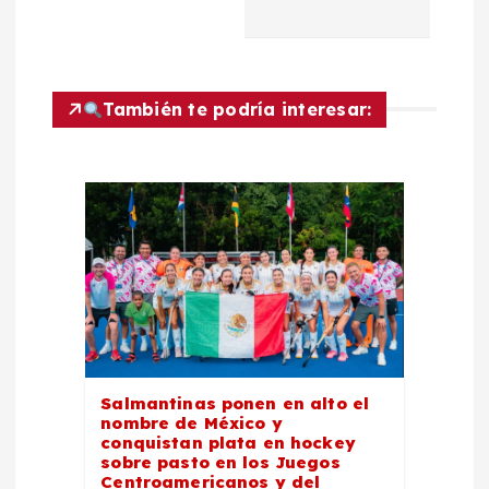
ó
n
También te podría interesar:
d
e
e
n
t
r
Salmantinas ponen en alto el
nombre de México y
conquistan plata en hockey
a
sobre pasto en los Juegos
Centroamericanos y del