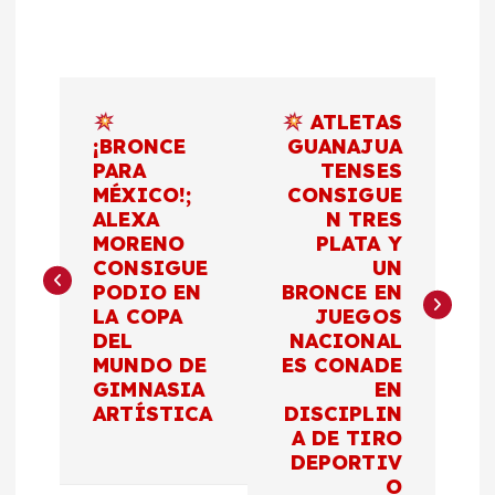
N
ATLETAS
a
¡BRONCE
GUANAJUA
PARA
TENSES
MÉXICO!;
CONSIGUE
v
ALEXA
N TRES
MORENO
PLATA Y
e
CONSIGUE
UN
PODIO EN
BRONCE EN
g
LA COPA
JUEGOS
DEL
NACIONAL
a
MUNDO DE
ES CONADE
GIMNASIA
EN
c
ARTÍSTICA
DISCIPLIN
A DE TIRO
DEPORTIV
i
O