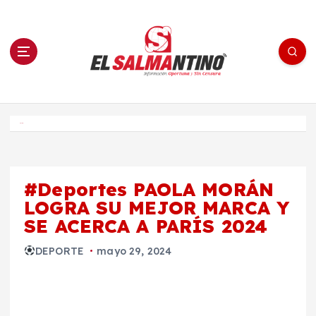
S
a
l
t
a
r
a
l
c
o
El Salmantino - medios/noticias/editorial
n
t
e
Inicio
n
i
d
o
#Deportes PAOLA MORÁN
LOGRA SU MEJOR MARCA Y
SE ACERCA A PARÍS 2024
DEPORTE
mayo 29, 2024