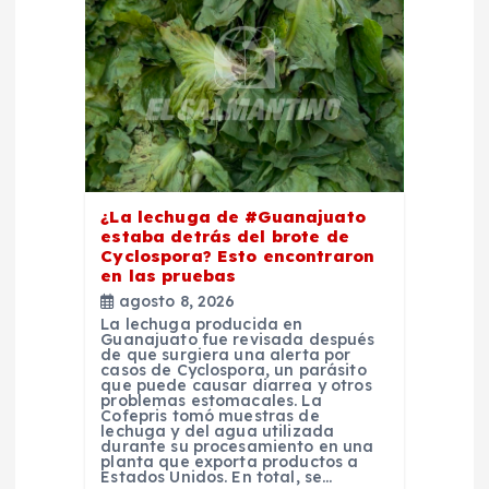
e
e
n
t
¿La lechuga de #Guanajuato
r
estaba detrás del brote de
Cyclospora? Esto encontraron
a
en las pruebas
agosto 8, 2026
La lechuga producida en
d
Guanajuato fue revisada después
de que surgiera una alerta por
casos de Cyclospora, un parásito
a
que puede causar diarrea y otros
problemas estomacales. La
Cofepris tomó muestras de
lechuga y del agua utilizada
s
durante su procesamiento en una
planta que exporta productos a
Estados Unidos. En total, se…