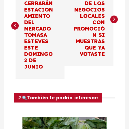
CERRARÁN
DE LOS
v
ESTACION
NEGOCIOS
AMIENTO
LOCALES
e
DEL
CON
MERCADO
PROMOCIÓ
g
TOMASA
N SI
ESTEVES
MUESTRAS
a
ESTE
QUE YA
DOMINGO
VOTASTE
c
2 DE
JUNIO
i
ó
También te podría interesar:
n
d