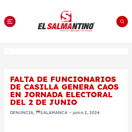
S
a
l
t
a
r
a
l
c
o
El Salmantino - medios/noticias/editorial
n
t
e
Inicio
n
i
d
o
FALTA DE FUNCIONARIOS
DE CASILLA GENERA CAOS
EN JORNADA ELECTORAL
DEL 2 DE JUNIO
DENUNCIA
,
SALAMANCA
junio 2, 2024