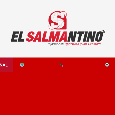
El Salmantino - medios/noticias/editorial
NAL
EL MUNDO
EDITORIALES
D