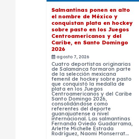
n
Salmantinas ponen en alto
el nombre de México y
conquistan plata en hockey
d
sobre pasto en los Juegos
Centroamericanos y del
Caribe, en Santo Domingo
e
2026
agosto 7, 2026
e
Cuatro deportistas originarias
de Salamanca formaron parte
de la selección mexicana
n
femenil de hockey sobre pasto
que conquistó la medalla de
plata en los Juegos
Centroamericanos y del Caribe
t
Santo Domingo 2026,
consolidándose como
referentes del deporte
r
guanajuatense a nivel
internacional. Las salmantinas
Fernanda Oviedo Guadarrama,
Arlette Michelle Estrada
a
Rodríguez, Naomi Monserrat…