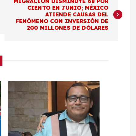
MIGRACIÓN DISMINUYE 68 POR
CIENTO EN JUNIO; MÉXICO
ATIENDE CAUSAS DEL
FENÓMENO CON INVERSIÓN DE
200 MILLONES DE DÓLARES