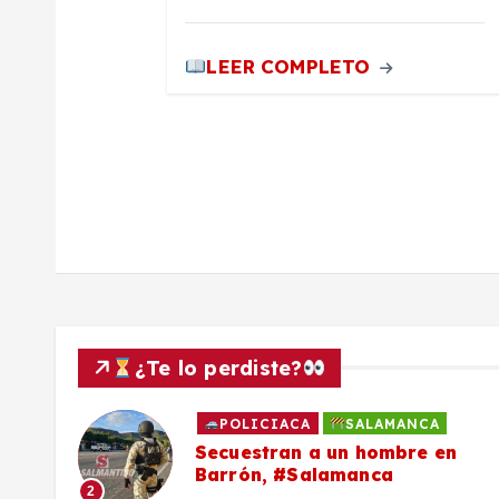
d
LEER COMPLETO
a
s
¿Te lo perdiste?
POLICIACA
SALAMANCA
to
Secuestran a un hombre en
Barrón, #Salamanca
2
ron