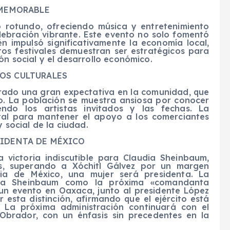
 MEMORABLE
o rotundo, ofreciendo música y entretenimiento
lebración vibrante. Este evento no solo fomentó
én impulsó significativamente la economía local,
os festivales demuestran ser estratégicos para
ón social y el desarrollo económico.
OS CULTURALES
erado una gran expectativa en la comunidad, que
o. La población se muestra ansiosa por conocer
yendo los artistas invitados y las fechas. La
tal para mantener el apoyo a los comerciantes
 social de la ciudad.
SIDENTA DE MÉXICO
 victoria indiscutible para Claudia Sheinbaum,
s, superando a Xóchitl Gálvez por un margen
oria de México, una mujer será presidenta. La
 a Sheinbaum como la próxima «comandanta
un evento en Oaxaca, junto al presidente López
esta distinción, afirmando que el ejército está
 La próxima administración continuará con el
Obrador, con un énfasis sin precedentes en la