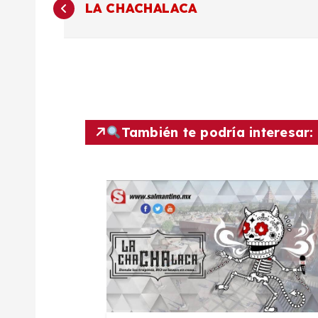
LA CHACHALACA
a
v
e
También te podría interesar:
g
a
c
i
ó