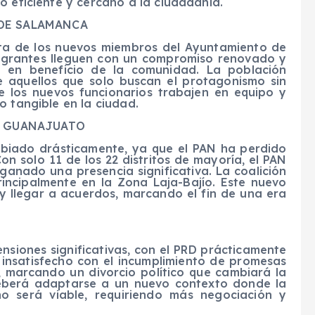
o eficiente y cercano a la ciudadanía.
DE SALAMANCA
sta de los nuevos miembros del Ayuntamiento de
egrantes lleguen con un compromiso renovado y
e en beneficio de la comunidad. La población
 aquellos que solo buscan el protagonismo sin
ue los nuevos funcionarios trabajen en equipo y
o tangible en la ciudad.
N GUANAJUATO
biado drásticamente, ya que el PAN ha perdido
on solo 11 de los 22 distritos de mayoría, el PAN
anado una presencia significativa. La coalición
incipalmente en la Zona Laja-Bajío. Este nuevo
 y llegar a acuerdos, marcando el fin de una era
ensiones significativas, con el PRD prácticamente
 insatisfecho con el incumplimiento de promesas
, marcando un divorcio político que cambiará la
deberá adaptarse a un nuevo contexto donde la
 no será viable, requiriendo más negociación y