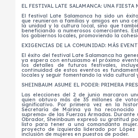
EL FESTIVAL LATE SALAMANCA: UNA FIESTA
El festival Late Salamanca ha sido un éxit
que reunieron a familias y amigos en una ce
la unidad y la cultura local, sino que tambi
beneficiando a numerosos comerciantes. Est
los gobiernos locales, promoviendo la cohesi
EXIGENCIAS DE LA COMUNIDAD: MÁS EVENT
El éxito del festival Late Salamanca ha gen
ya espera con entusiasmo el próximo event
los detalles de futuros festivales, inclu
continuidad de estos eventos es fundamen
locales y seguir fomentando la vida cultural y
SHEINBAUM ASUME EL PODER: PRIMERA PRE
Las elecciones del 2 de junio marcaron una
quien obtuvo más de 35 millones de voto
significativo. Por primera vez en la hist
Secretaría de Marina ya ha reconocido
suprema» de las Fuerzas Armadas. Durante 
Obrador, Sheinbaum expresó su gratitud por 
listo para tener a una comandanta mujer.
proyecto de izquierda liderado por López 
inclusión de mujeres en puestos de poder.