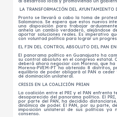
al desarrollo local y promoviendo un gobiern
LA TRANSFORMACIÓN DEL AYUNTAMIENTO 
Pronto se llevará a cabo la toma de prote
Salamanca. Se espera que estos nuevos int
una disposición para trabajar arduament
anhela un cambio verdadero, alejándose de
aportar soluciones reales. Es imperativo q
con voluntad política para lograr un progres
EL FIN DEL CONTROL ABSOLUTO DEL PAN E
El panorama político en Guanajuato ha cam
su control absoluto en el congreso estatal. C
deberá ahora negociar con Morena, que ha g
Morena-PVEM-PT ha obtenido 8 distritos, pr
equilibrio de poder obligará al PAN a ceder
de dominación unilateral.
CRISIS EN LA COALICIÓN PRIAN
La coalición entre el PRI y el PAN enfrenta t
desaparecido del panorama político. El PRI,
por parte del PAN, ha decidido distanciarse
dinámica de poder. El PAN, por su parte, 
imposición unilateral de sus políticas ya
consenso.