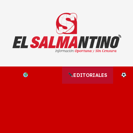
El Salmantino - medios/noticias/editorial
NAL
EL MUNDO
EDITORIALES
D