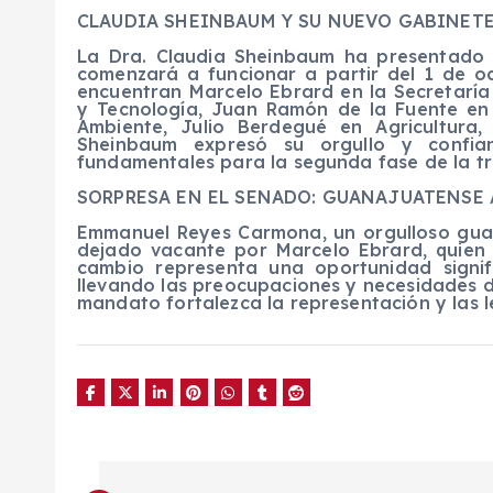
CLAUDIA SHEINBAUM Y SU NUEVO GABINET
La Dra. Claudia Sheinbaum ha presentado 
comenzará a funcionar a partir del 1 de o
encuentran Marcelo Ebrard en la Secretaría
y Tecnología, Juan Ramón de la Fuente en 
Ambiente, Julio Berdegué en Agricultura
Sheinbaum expresó su orgullo y confia
fundamentales para la segunda fase de la tr
SORPRESA EN EL SENADO: GUANAJUATENSE
Emmanuel Reyes Carmona, un orgulloso gua
dejado vacante por Marcelo Ebrard, quien
cambio representa una oportunidad signi
llevando las preocupaciones y necesidades d
mandato fortalezca la representación y las l
N